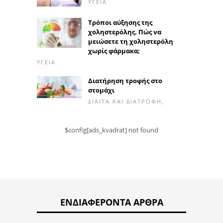
ΥΓΕΊΑ
Τρόποι αύξησης της
χοληστερόλης. Πώς να
μειώσετε τη χοληστερόλη
χωρίς φάρμακα;
ΥΓΕΊΑ
Διατήρηση τροφής στο
στομάχι
ΔΊΑΙΤΑ ΚΑΙ ΔΙΑΤΡΟΦΉ,
$config[ads_kvadrat] not found
ΕΝΔΙΑΦΈΡΟΝΤΑ ΆΡΘΡΑ