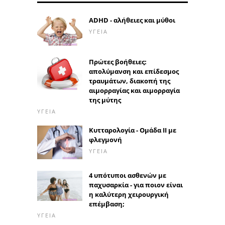
ADHD - αλήθειες και μύθοι
ΥΓΕΊΑ
Πρώτες βοήθειες:
απολύμανση και επίδεσμος
τραυμάτων, διακοπή της
αιμορραγίας και αιμορραγία
της μύτης
ΥΓΕΊΑ
Κυτταρολογία - Ομάδα ΙΙ με
φλεγμονή
ΥΓΕΊΑ
4 υπότυποι ασθενών με
παχυσαρκία - για ποιον είναι
η καλύτερη χειρουργική
επέμβαση;
ΥΓΕΊΑ