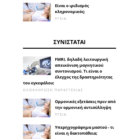
Είναι ο ιριδισμός
κληρονομικός;
ΥΓΕΊΑ
ΣΥΝΙΣΤΆΤΑΙ
FMRI, δηλαδή λειτουργική
απεικόνιση μαγνητικού
συντονισμού. Τι είναι ο
έλεγχος της δραστηριότητας
του εγκεφάλου;
ΟΛΟΚΛΉΡΩΣΗ ΠΑΡΑΓΓΕΛΊΑΣ
Ορμονικές εξετάσεις πριν από
την ορμονική αντισύλληψη
ΥΓΕΊΑ
Υπερηχογράφημα μαστού - τι
είναι η δακτοπάθεια;