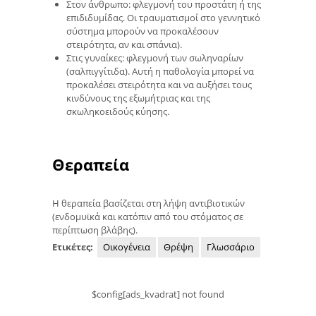
Στον άνθρωπο: φλεγμονή του προστάτη ή της
επιδιδυμίδας. Οι τραυματισμοί στο γεννητικό
σύστημα μπορούν να προκαλέσουν
στειρότητα, αν και σπάνια).
Στις γυναίκες: φλεγμονή των σωληναρίων
(σαλπιγγίτιδα). Αυτή η παθολογία μπορεί να
προκαλέσει στειρότητα και να αυξήσει τους
κινδύνους της εξωμήτριας και της
σκωληκοειδούς κύησης.
Θεραπεία
Η θεραπεία βασίζεται στη λήψη αντιβιοτικών
(ενδομυϊκά και κατόπιν από του στόματος σε
περίπτωση βλάβης).
Ετικέτες:
Οικογένεια
Θρέψη
Γλωσσάριο
$config[ads_kvadrat] not found