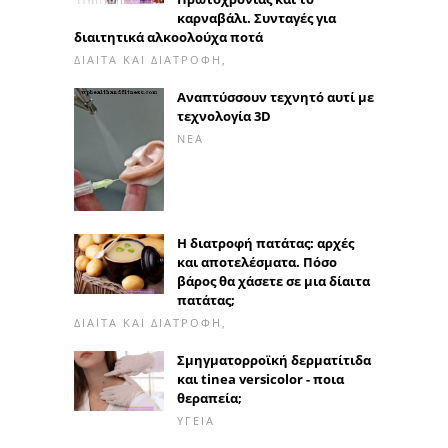
καρναβάλι. Συνταγές για
διαιτητικά αλκοολούχα ποτά
ΔΊΑΙΤΑ ΚΑΙ ΔΙΑΤΡΟΦΉ,
Αναπτύσσουν τεχνητό αυτί με
τεχνολογία 3D
ΝΈΑ
Η διατροφή πατάτας: αρχές
και αποτελέσματα. Πόσο
βάρος θα χάσετε σε μια δίαιτα
πατάτας;
ΔΊΑΙΤΑ ΚΑΙ ΔΙΑΤΡΟΦΉ,
Σμηγματορροϊκή δερματίτιδα
και tinea versicolor - ποια
θεραπεία;
ΥΓΕΊΑ