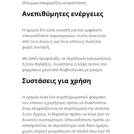
έλλειμμα σακχαρόζης-ισομαλτάσης.
Ανεπιθύμητες ενέργειες
Η ηρεμία δεν είναι γνωστή για την εμφάνιση
οποιωνδήποτε παρενεργειών. Αυτός είναι ένας
από τους λόγους για τους οποίους πωλείται
χωρίς συνταγή.
Με απλή προφύλαξη, σε περίπτωση εγκυμοσύνης
ή όταν θηλάζετε, συνιστάται η λήψη αυτού του
φαρμάκου μετά από διαβούλευση με γιατρό.
Συστάσεις για χρήση
Η ηρεμία είναι ένα συμπληρωματικό φάρμακο
του οποίου η χορήγηση πρέπει να διακόπτεται
όταν εξαφανίζονται τα συμπτώματα της αϋπνίας
ή του άγχους. Η θεραπεία πρέπει να είναι όσο το
δυνατόν συντομότερη. Οποιοσδήποτε πρέπει να
απασχολείται σε περισσότερες από δέκα ημέρες
χωρίς ιατρική γνωμάτευση σε παιδιά άνω των 30