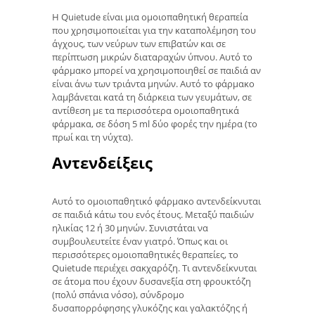
Η Quietude είναι μια ομοιοπαθητική θεραπεία
που χρησιμοποιείται για την καταπολέμηση του
άγχους, των νεύρων των επιβατών και σε
περίπτωση μικρών διαταραχών ύπνου. Αυτό το
φάρμακο μπορεί να χρησιμοποιηθεί σε παιδιά αν
είναι άνω των τριάντα μηνών. Αυτό το φάρμακο
λαμβάνεται κατά τη διάρκεια των γευμάτων, σε
αντίθεση με τα περισσότερα ομοιοπαθητικά
φάρμακα, σε δόση 5 ml δύο φορές την ημέρα (το
πρωί και τη νύχτα).
Αντενδείξεις
Αυτό το ομοιοπαθητικό φάρμακο αντενδείκνυται
σε παιδιά κάτω του ενός έτους. Μεταξύ παιδιών
ηλικίας 12 ή 30 μηνών. Συνιστάται να
συμβουλευτείτε έναν γιατρό. Όπως και οι
περισσότερες ομοιοπαθητικές θεραπείες, το
Quietude περιέχει σακχαρόζη. Τι αντενδείκνυται
σε άτομα που έχουν δυσανεξία στη φρουκτόζη
(πολύ σπάνια νόσο), σύνδρομο
δυσαπορρόφησης γλυκόζης και γαλακτόζης ή