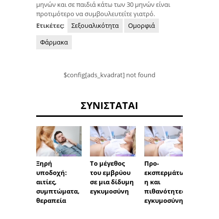
μηνών και σε παιδιά κάτω των 30 μηνών είναι
προτιμότερο να συμβουλευτείτε γιατρό.
Ετικέτες:
Σεξουαλικότητα
Ομορφιά
Φάρμακα
$config[ads_kvadrat] not found
ΣΥΝΙΣΤΆΤΑΙ
Το μέγεθος
Προ-
Κάτι β
Ξηρή
του εμβρύου
εκσπερμάτωσ
από τ
υποδοχή:
σε μια δίδυμη
η και
κόλπο
αιτίες,
εγκυμοσύνη
πιθανότητες
συμπτώματα,
εγκυμοσύνης
θεραπεία