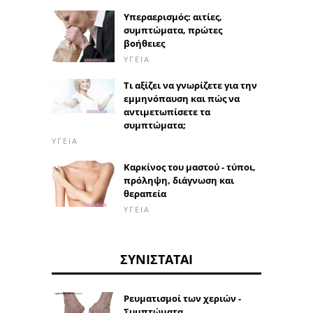
Υπεραερισμός: αιτίες,
συμπτώματα, πρώτες
βοήθειες
ΥΓΕΊΑ
Τι αξίζει να γνωρίζετε για την
εμμηνόπαυση και πώς να
αντιμετωπίσετε τα
συμπτώματα;
ΥΓΕΊΑ
Καρκίνος του μαστού - τύποι,
πρόληψη, διάγνωση και
θεραπεία
ΥΓΕΊΑ
ΣΥΝΙΣΤΆΤΑΙ
Ρευματισμοί των χεριών -
Συμπτώματα