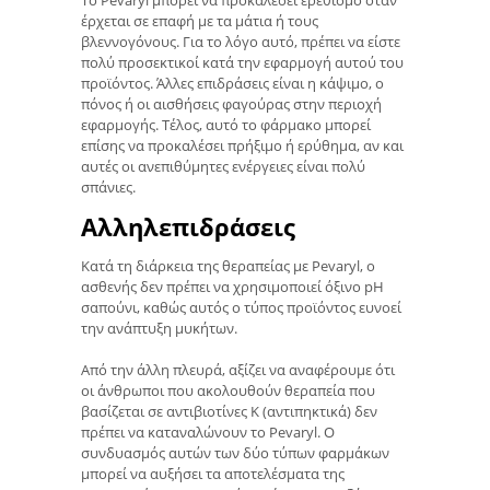
Το Pevaryl μπορεί να προκαλέσει ερεθισμό όταν
έρχεται σε επαφή με τα μάτια ή τους
βλεννογόνους. Για το λόγο αυτό, πρέπει να είστε
πολύ προσεκτικοί κατά την εφαρμογή αυτού του
προϊόντος. Άλλες επιδράσεις είναι η κάψιμο, ο
πόνος ή οι αισθήσεις φαγούρας στην περιοχή
εφαρμογής. Τέλος, αυτό το φάρμακο μπορεί
επίσης να προκαλέσει πρήξιμο ή ερύθημα, αν και
αυτές οι ανεπιθύμητες ενέργειες είναι πολύ
σπάνιες.
Αλληλεπιδράσεις
Κατά τη διάρκεια της θεραπείας με Pevaryl, ο
ασθενής δεν πρέπει να χρησιμοποιεί όξινο pH
σαπούνι, καθώς αυτός ο τύπος προϊόντος ευνοεί
την ανάπτυξη μυκήτων.
Από την άλλη πλευρά, αξίζει να αναφέρουμε ότι
οι άνθρωποι που ακολουθούν θεραπεία που
βασίζεται σε αντιβιοτίνες K (αντιπηκτικά) δεν
πρέπει να καταναλώνουν το Pevaryl. Ο
συνδυασμός αυτών των δύο τύπων φαρμάκων
μπορεί να αυξήσει τα αποτελέσματα της