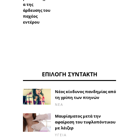
α της
άρδευσης του
παχέος
εντέρου
ΕΠΙΛΟΓΉ ΣΥΝΤΆΚΤΗ
Νέος κίνδυνος πανδημίας από
τη γρίπη των πτηνών
ΝΈΑ
Μαυρίσματος μετά την
αφαίρεση του τυφλοπόντικου
με λέιζερ
ΥΓΕΊΑ