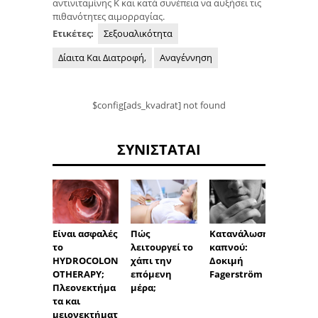
αντινιταμίνης Κ και κατά συνέπεια να αυξήσει τις
πιθανότητες αιμορραγίας.
Ετικέτες:
Σεξουαλικότητα
Δίαιτα Και Διατροφή,
Αναγέννηση
$config[ads_kvadrat] not found
ΣΥΝΙΣΤΆΤΑΙ
Λεκιθί
ιδιότη
Είναι ασφαλές
Κατανάλωση
Πώς
ζήτησ
το
καπνού:
λειτουργεί το
πηγές
HYDROCOLON
Δοκιμή
χάπι την
εμφάν
OTHERAPY;
Fagerström
επόμενη
Πλεονεκτήμα
μέρα;
τα και
μειονεκτήματ