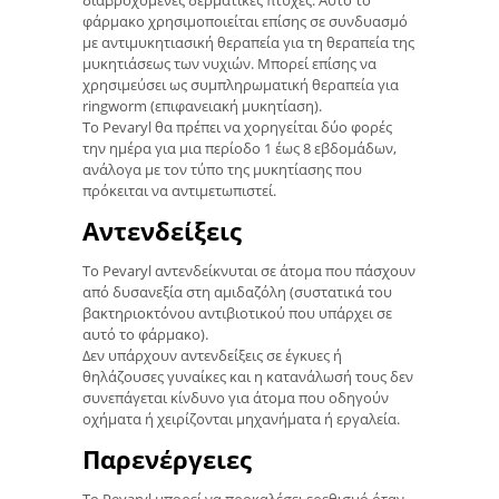
διαβροχόμενες δερματικές πτυχές. Αυτό το
φάρμακο χρησιμοποιείται επίσης σε συνδυασμό
με αντιμυκητιασική θεραπεία για τη θεραπεία της
μυκητιάσεως των νυχιών. Μπορεί επίσης να
χρησιμεύσει ως συμπληρωματική θεραπεία για
ringworm (επιφανειακή μυκητίαση).
Το Pevaryl θα πρέπει να χορηγείται δύο φορές
την ημέρα για μια περίοδο 1 έως 8 εβδομάδων,
ανάλογα με τον τύπο της μυκητίασης που
πρόκειται να αντιμετωπιστεί.
Αντενδείξεις
Το Pevaryl αντενδείκνυται σε άτομα που πάσχουν
από δυσανεξία στη αμιδαζόλη (συστατικά του
βακτηριοκτόνου αντιβιοτικού που υπάρχει σε
αυτό το φάρμακο).
Δεν υπάρχουν αντενδείξεις σε έγκυες ή
θηλάζουσες γυναίκες και η κατανάλωσή τους δεν
συνεπάγεται κίνδυνο για άτομα που οδηγούν
οχήματα ή χειρίζονται μηχανήματα ή εργαλεία.
Παρενέργειες