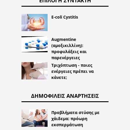
ΕΠΙΛΟΓΉ ΣΥΝΤΆΚΤΗ
E-coli Cystitis
Augmentine
(αμοξικιλλίνη):
προφυλάξεις και
παρενέργειες
Τριχόπτωση - ποιες
ενέργειες πρέπει να
κάνετε;
ΔΗΜΟΦΙΛΕΊΣ ΑΝΑΡΤΉΣΕΙΣ
Προβλήματα στύσης με
χάιδεμα: πρόωρη
εκσπερμάτωση