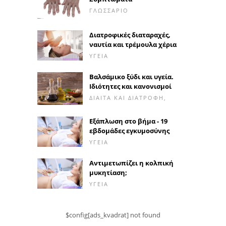
ΓΛΩΣΣΆΡΙΟ
Διατροφικές διαταραχές,
ναυτία και τρέμουλα χέρια
ΥΓΕΊΑ
Βαλσάμικο ξύδι και υγεία.
Ιδιότητες και κανονισμοί
ΔΊΑΙΤΑ ΚΑΙ ΔΙΑΤΡΟΦΉ,
Εξάπλωση στο βήμα - 19
εβδομάδες εγκυμοσύνης
ΥΓΕΊΑ
Αντιμετωπίζει η κολπική
μυκητίαση;
ΥΓΕΊΑ
$config[ads_kvadrat] not found