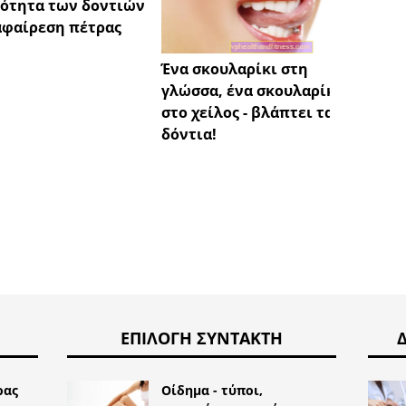
ότητα των δοντιών
Ο θυρ
αφαίρεση πέτρας
και η
Ένα σκουλαρίκι στη
γλώσσα, ένα σκουλαρίκι
στο χείλος - βλάπτει τα
δόντια!
ΕΠΙΛΟΓΉ ΣΥΝΤΆΚΤΗ
ρας
Οίδημα - τύποι,