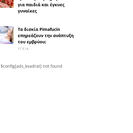
για παιδιά και έγκυες
γυναίκες
Τα δισκία Pimafucin
επηρεάζουν την ανάπτυξη
του εμβρύου;
ΥΓΕΊΑ
$config[ads_kvadrat] not found