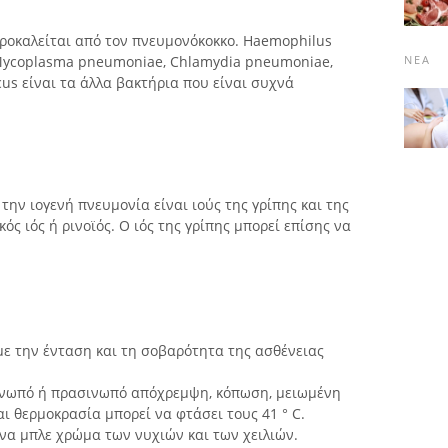
ροκαλείται από τον πνευμονόκοκκο. Haemophilus
ΝΈΑ
, Mycoplasma pneumoniae, Chlamydia pneumoniae,
cus είναι τα άλλα βακτήρια που είναι συχνά
 την ιογενή πνευμονία είναι ιούς της γρίπης και της
ς ιός ή ρινοϊός. Ο ιός της γρίπης μπορεί επίσης να
ε την ένταση και τη σοβαρότητα της ασθένειας
ρινωπό ή πρασινωπό απόχρεμψη, κόπωση, μειωμένη
ι θερμοκρασία μπορεί να φτάσει τους 41 ° C.
ένα μπλε χρώμα των νυχιών και των χειλιών.