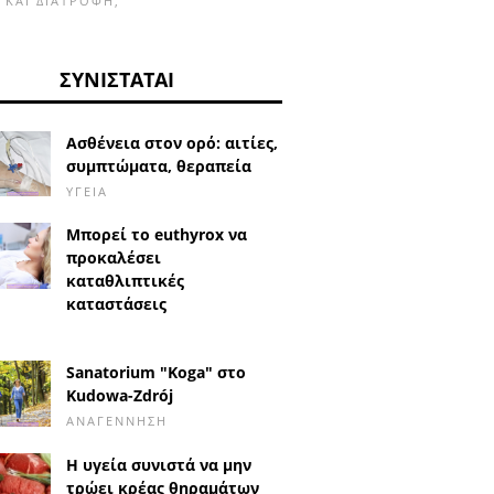
Α ΚΑΙ ΔΙΑΤΡΟΦΉ,
ΣΥΝΙΣΤΆΤΑΙ
Ασθένεια στον ορό: αιτίες,
συμπτώματα, θεραπεία
ΥΓΕΊΑ
Μπορεί το euthyrox να
προκαλέσει
καταθλιπτικές
καταστάσεις
Sanatorium "Koga" στο
Kudowa-Zdrój
ΑΝΑΓΈΝΝΗΣΗ
Η υγεία συνιστά να μην
τρώει κρέας θηραμάτων