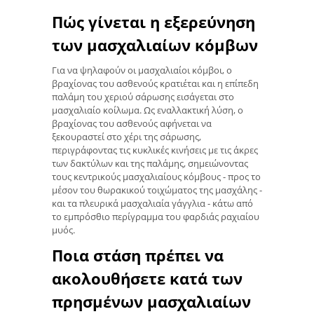
Πώς γίνεται η εξερεύνηση
των μασχαλιαίων κόμβων
Για να ψηλαφούν οι μασχαλιαίοι κόμβοι, ο
βραχίονας του ασθενούς κρατιέται και η επίπεδη
παλάμη του χεριού σάρωσης εισάγεται στο
μασχαλιαίο κοίλωμα. Ως εναλλακτική λύση, ο
βραχίονας του ασθενούς αφήνεται να
ξεκουραστεί στο χέρι της σάρωσης,
περιγράφοντας τις κυκλικές κινήσεις με τις άκρες
των δακτύλων και της παλάμης, σημειώνοντας
τους κεντρικούς μασχαλιαίους κόμβους - προς το
μέσον του θωρακικού τοιχώματος της μασχάλης -
και τα πλευρικά μασχαλιαία γάγγλια - κάτω από
το εμπρόσθιο περίγραμμα του φαρδιάς ραχιαίου
μυός.
Ποια στάση πρέπει να
ακολουθήσετε κατά των
πρησμένων μασχαλιαίων