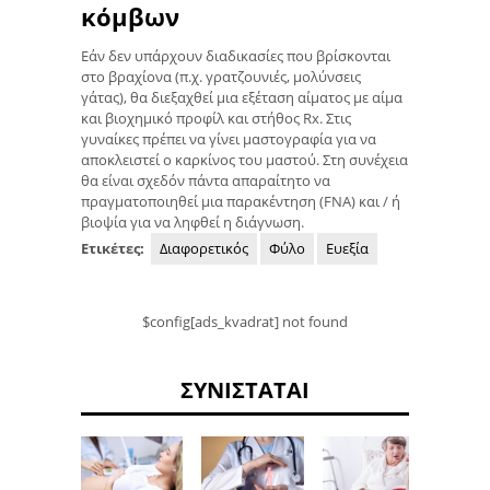
κόμβων
Εάν δεν υπάρχουν διαδικασίες που βρίσκονται
στο βραχίονα (π.χ. γρατζουνιές, μολύνσεις
γάτας), θα διεξαχθεί μια εξέταση αίματος με αίμα
και βιοχημικό προφίλ και στήθος Rx. Στις
γυναίκες πρέπει να γίνει μαστογραφία για να
αποκλειστεί ο καρκίνος του μαστού. Στη συνέχεια
θα είναι σχεδόν πάντα απαραίτητο να
πραγματοποιηθεί μια παρακέντηση (FNA) και / ή
βιοψία για να ληφθεί η διάγνωση.
Ετικέτες:
Διαφορετικός
Φύλο
Ευεξία
$config[ads_kvadrat] not found
ΣΥΝΙΣΤΆΤΑΙ