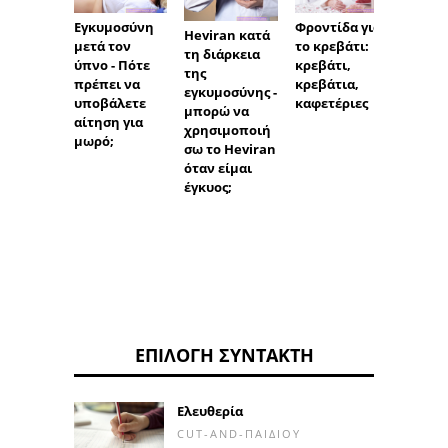
Εγκυμοσύνη
Φροντίδα για
Heviran κατά
Επίδε
μετά τον
το κρεβάτι:
τη διάρκεια
(σοβάδ
ύπνο - Πότε
κρεβάτι,
της
πληγές
πρέπει να
κρεβάτια,
εγκυμοσύνης -
δεύτε
υποβάλετε
καφετέριες
μπορώ να
δέρμα 
αίτηση για
χρησιμοποιή
ασθενε
μωρό;
σω το Heviran
ΕΒ και
όταν είμαι
έγκυος;
ΕΠΙΛΟΓΉ ΣΥΝΤΆΚΤΗ
Ελευθερία
CUT-AND-ΠΑΙΔΙΟΎ