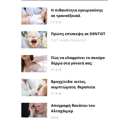
Η πιθανότητα εγκυμοσύνης
σε τρανσέξουαλ
ΥΓΕΊΑ
Πρώτη επίσκεψη σε DENTIST
CUT-AND-ΠΑΙΔΙΟΎ
Πώς να ελαφρύνει το σκούρο
δέρμα στα γόνατά σας;
ΥΓΕΊΑ
Βρογχίτιδα: αιτίες,
συμπτώματα, θεραπεία
ΥΓΕΊΑ
Απογραφή θανάτου του
Αλτσχάιμερ
ΝΈΑ