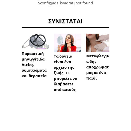
$config[ads_kvadrat] not found
ΣΥΝΙΣΤΆΤΑΙ
Παρασιτική
Μεταφλεγμον
Micro
Τα δόντια
μηνιγγίτιδα:
ώδης
30 δισ
είναι ένα
Αιτίες,
αποχρωματισ
αρχείο της
συμπτώματα
μός σε ένα
ζωής. Τι
και θεραπεία
παιδί
μπορείτε να
διαβάσετε
από αυτούς;