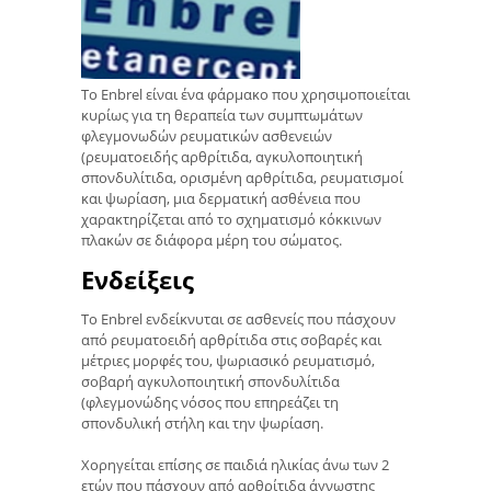
Το Enbrel είναι ένα φάρμακο που χρησιμοποιείται
κυρίως για τη θεραπεία των συμπτωμάτων
φλεγμονωδών ρευματικών ασθενειών
(ρευματοειδής αρθρίτιδα, αγκυλοποιητική
σπονδυλίτιδα, ορισμένη αρθρίτιδα, ρευματισμοί
και ψωρίαση, μια δερματική ασθένεια που
χαρακτηρίζεται από το σχηματισμό κόκκινων
πλακών σε διάφορα μέρη του σώματος.
Ενδείξεις
Το Enbrel ενδείκνυται σε ασθενείς που πάσχουν
από ρευματοειδή αρθρίτιδα στις σοβαρές και
μέτριες μορφές του, ψωριασικό ρευματισμό,
σοβαρή αγκυλοποιητική σπονδυλίτιδα
(φλεγμονώδης νόσος που επηρεάζει τη
σπονδυλική στήλη και την ψωρίαση.
Χορηγείται επίσης σε παιδιά ηλικίας άνω των 2
ετών που πάσχουν από αρθρίτιδα άγνωστης