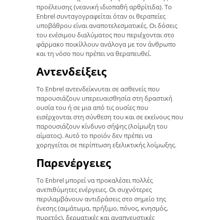
προέλευσης (νεανική ιδιοπαθή αρθρίτιδα). Το
Enbrel συνταγογραφείται όταν οι θεραπείες
υποβάθρου είναι αναποτελεσματικές. Οι δόσεις
του ενέσιμου διαλύματος που περιέχονται στο
φάρμακο ποικίλλουν ανάλογα με τον άνθρωπο
και τη νόσο που πρέπει να θεραπευθεί.
Αντενδείξεις
Το Enbrel αντενδείκνυται σε ασθενείς που
παρουσιάζουν υπερευαισθησία στη δραστική
ουσία του ή σε μια από τις ουσίες που
εισέρχονται στη σύνθεση του και σε εκείνους που
παρουσιάζουν κίνδυνο σήψης (λοίμωξη του
αίματος). Αυτό το προϊόν δεν πρέπει να
χορηγείται σε περίπτωση εξελικτικής λοίμωξης.
Παρενέργειες
Το Enbrel μπορεί να προκαλέσει πολλές
ανεπιθύμητες ενέργειες. Οι συχνότερες
περιλαμβάνουν αντιδράσεις στο σημείο της
ένεσης (αιμάτωμα, πρήξιμο, πόνος, κνησμός,
πυρετός), δερματικές και αναπνευστικές