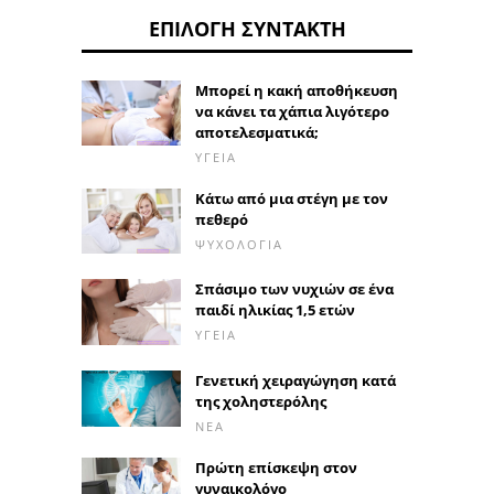
ΕΠΙΛΟΓΉ ΣΥΝΤΆΚΤΗ
Μπορεί η κακή αποθήκευση
να κάνει τα χάπια λιγότερο
αποτελεσματικά;
ΥΓΕΊΑ
Κάτω από μια στέγη με τον
πεθερό
ΨΥΧΟΛΟΓΊΑ
Σπάσιμο των νυχιών σε ένα
παιδί ηλικίας 1,5 ετών
ΥΓΕΊΑ
Γενετική χειραγώγηση κατά
της χοληστερόλης
ΝΈΑ
Πρώτη επίσκεψη στον
γυναικολόγο