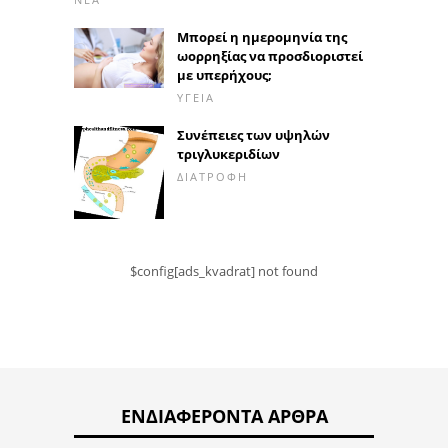
Μπορεί η ημερομηνία της
ωορρηξίας να προσδιοριστεί
με υπερήχους;
ΥΓΕΊΑ
Συνέπειες των υψηλών
τριγλυκεριδίων
ΔΙΑΤΡΟΦΉ
$config[ads_kvadrat] not found
ΕΝΔΙΑΦΈΡΟΝΤΑ ΆΡΘΡΑ