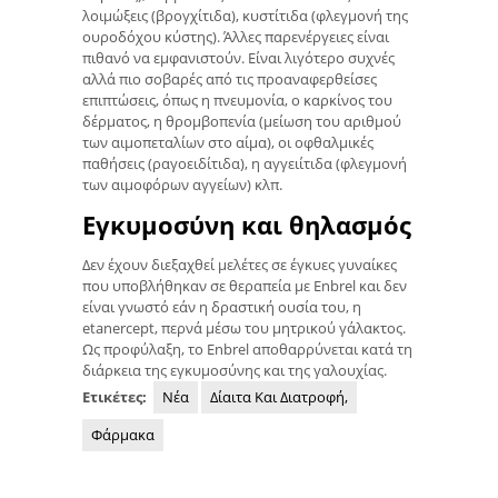
λοιμώξεις (βρογχίτιδα), κυστίτιδα (φλεγμονή της
ουροδόχου κύστης). Άλλες παρενέργειες είναι
πιθανό να εμφανιστούν. Είναι λιγότερο συχνές
αλλά πιο σοβαρές από τις προαναφερθείσες
επιπτώσεις, όπως η πνευμονία, ο καρκίνος του
δέρματος, η θρομβοπενία (μείωση του αριθμού
των αιμοπεταλίων στο αίμα), οι οφθαλμικές
παθήσεις (ραγοειδίτιδα), η αγγειίτιδα (φλεγμονή
των αιμοφόρων αγγείων) κλπ.
Εγκυμοσύνη και θηλασμός
Δεν έχουν διεξαχθεί μελέτες σε έγκυες γυναίκες
που υποβλήθηκαν σε θεραπεία με Enbrel και δεν
είναι γνωστό εάν η δραστική ουσία του, η
etanercept, περνά μέσω του μητρικού γάλακτος.
Ως προφύλαξη, το Enbrel αποθαρρύνεται κατά τη
διάρκεια της εγκυμοσύνης και της γαλουχίας.
Ετικέτες:
Νέα
Δίαιτα Και Διατροφή,
Φάρμακα