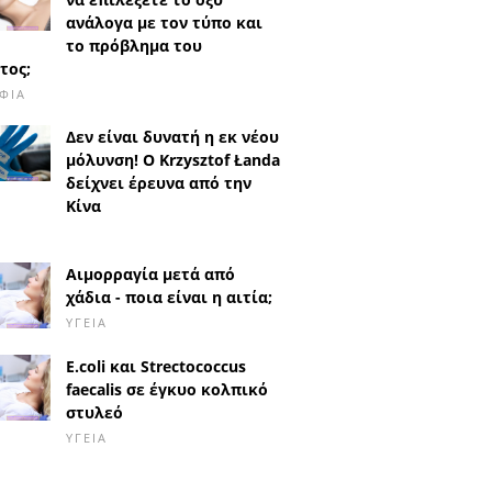
ανάλογα με τον τύπο και
το πρόβλημα του
τος;
ΦΙΆ
Δεν είναι δυνατή η εκ νέου
μόλυνση! Ο Krzysztof Łanda
δείχνει έρευνα από την
Κίνα
Αιμορραγία μετά από
χάδια - ποια είναι η αιτία;
ΥΓΕΊΑ
E.coli και Strectococcus
faecalis σε έγκυο κολπικό
στυλεό
ΥΓΕΊΑ