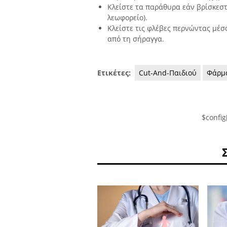
Κλείστε τα παράθυρα εάν βρίσκεσ
λεωφορείο).
Κλείστε τις φλέβες περνώντας μέσ
από τη σήραγγα.
Ετικέτες:
Cut-And-Παιδιού
Φάρμ
$config