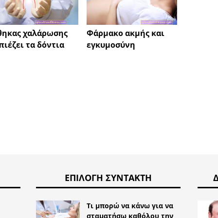
θηκας χαλάρωσης
Φάρμακο ακμής και
Ραγισ
πιέζει τα δόντια
εγκυμοσύνη
κεφάλ
ΕΠΙΛΟΓΉ ΣΥΝΤΆΚΤΗ
Τι μπορώ να κάνω για να
σταματήσω καθόλου την