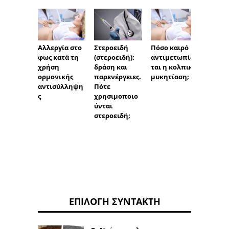
Αλλεργία στο
Στεροειδή
Πόσο καιρό
Εγκυμ
φως κατά τη
(στεροειδή):
αντιμετωπίζε
και π
χρήση
δράση και
ται η κολπική
πληρο
ορμονικής
παρενέργειες.
μυκητίαση;
σχετικ
αντισύλληψη
Πότε
φύλο 
ς
χρησιμοποιο
παιδι
ύνται
στεροειδή;
ΕΠΙΛΟΓΉ ΣΥΝΤΆΚΤΗ