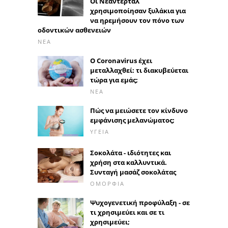
Οι Νεάντερταλ
χρησιμοποίησαν ξυλάκια για
να ηρεμήσουν τον πόνο των
οδοντικών ασθενειών
ΝΈΑ
Ο Coronavirus έχει
μεταλλαχθεί: τι διακυβεύεται
τώρα για εμάς;
ΝΈΑ
Πώς να μειώσετε τον κίνδυνο
εμφάνισης μελανώματος;
ΥΓΕΊΑ
Σοκολάτα - ιδιότητες και
χρήση στα καλλυντικά.
Συνταγή μασάζ σοκολάτας
ΟΜΟΡΦΙΆ
Ψυχογενετική προφύλαξη - σε
τι χρησιμεύει και σε τι
χρησιμεύει;