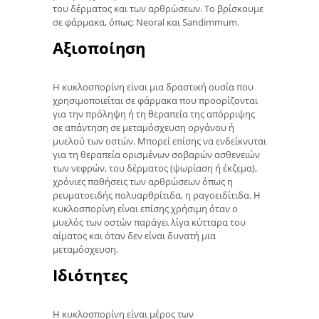
του δέρματος και των αρθρώσεων. Το βρίσκουμε
σε φάρμακα, όπως: Neoral και Sandimmum.
Αξιοποίηση
Η κυκλοσπορίνη είναι μια δραστική ουσία που
χρησιμοποιείται σε φάρμακα που προορίζονται
για την πρόληψη ή τη θεραπεία της απόρριψης
σε απάντηση σε μεταμόσχευση οργάνου ή
μυελού των οστών. Μπορεί επίσης να ενδείκνυται
για τη θεραπεία ορισμένων σοβαρών ασθενειών
των νεφρών, του δέρματος (ψωρίαση ή έκζεμα),
χρόνιες παθήσεις των αρθρώσεων όπως η
ρευματοειδής πολυαρθρίτιδα, η ραγοειδίτιδα. Η
κυκλοσπορίνη είναι επίσης χρήσιμη όταν ο
μυελός των οστών παράγει λίγα κύτταρα του
αίματος και όταν δεν είναι δυνατή μια
μεταμόσχευση.
Ιδιότητες
Η κυκλοσπορίνη είναι μέρος των