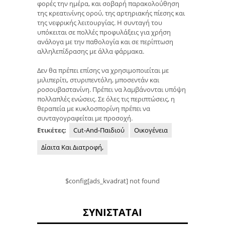
φορές την ημέρα, και σοβαρή παρακολούθηση
της κρεατινίνης ορού, της αρτηριακής πίεσης και
της νεφρικής λειτουργίας. Η συνταγή του
υπόκειται σε πολλές προφυλάξεις για χρήση
ανάλογα με την παθολογία και σε περίπτωση
αλληλεπίδρασης με άλλα φάρμακα.
Δεν θα πρέπει επίσης να χρησιμοποιείται με
μιλιπερίτι, στυριπεντόλη, μποσεντάν και
ροσουβαστανίνη. Πρέπει να λαμβάνονται υπόψη
πολλαπλές ενώσεις. Σε όλες τις περιπτώσεις, η
θεραπεία με κυκλοσπορίνη πρέπει να
συνταγογραφείται με προσοχή.
Ετικέτες:
Cut-And-Παιδιού
Οικογένεια
Δίαιτα Και Διατροφή,
$config[ads_kvadrat] not found
ΣΥΝΙΣΤΆΤΑΙ