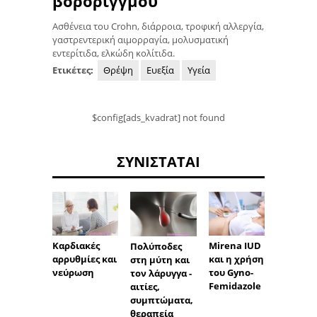
βορορίγγμου
Ασθένεια του Crohn, διάρροια, τροφική αλλεργία,
γαστρεντερική αιμορραγία, μολυσματική
εντερίτιδα, ελκώδη κολίτιδα.
Ετικέτες:
Θρέψη
Ευεξία
Υγεία
$config[ads_kvadrat] not found
ΣΥΝΙΣΤΆΤΑΙ
Καρδιακές
Mirena IUD
Ανωορ
Πολύποδες
αρρυθμίες και
και η χρήση
μετά 
στη μύτη και
νεύρωση
του Gyno-
δισκία
τον λάρυγγα -
Femidazole
Visan
αιτίες,
συμπτώματα,
θεραπεία