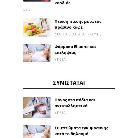
καρδιάς
ΝΈΑ
Πτώση πίεσης μετά τον
πράσινο καφέ
ΔΊΑΙΤΑ ΚΑΙ ΔΙΑΤΡΟΦΉ,
Φάρμακα Ellaone και
επιληψίας
ΥΓΕΊΑ
ΣΥΝΙΣΤΆΤΑΙ
Πόνος στα πόδια και
αντισυλληπτικά
ΥΓΕΊΑ
Συμπτώματα εγκυμοσύνης
κατά το θηλασμό