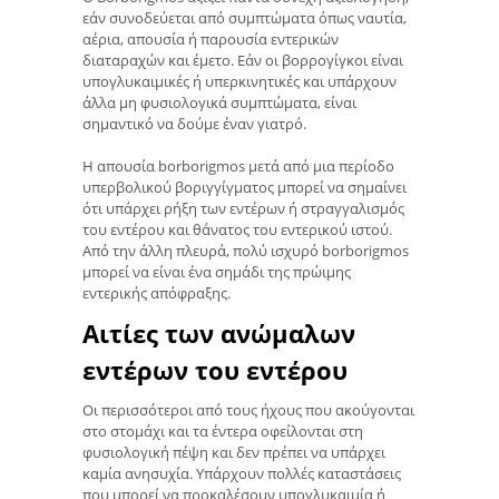
εάν συνοδεύεται από συμπτώματα όπως ναυτία,
αέρια, απουσία ή παρουσία εντερικών
διαταραχών και έμετο. Εάν οι βορρογίγκοι είναι
υπογλυκαιμικές ή υπερκινητικές και υπάρχουν
άλλα μη φυσιολογικά συμπτώματα, είναι
σημαντικό να δούμε έναν γιατρό.
Η απουσία borborigmos μετά από μια περίοδο
υπερβολικού βοριγγίγματος μπορεί να σημαίνει
ότι υπάρχει ρήξη των εντέρων ή στραγγαλισμός
του εντέρου και θάνατος του εντερικού ιστού.
Από την άλλη πλευρά, πολύ ισχυρό borborigmos
μπορεί να είναι ένα σημάδι της πρώιμης
εντερικής απόφραξης.
Αιτίες των ανώμαλων
εντέρων του εντέρου
Οι περισσότεροι από τους ήχους που ακούγονται
στο στομάχι και τα έντερα οφείλονται στη
φυσιολογική πέψη και δεν πρέπει να υπάρχει
καμία ανησυχία. Υπάρχουν πολλές καταστάσεις
που μπορεί να προκαλέσουν υπογλυκαιμία ή