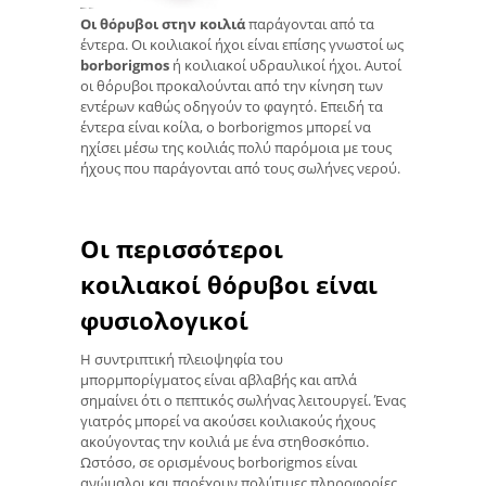
Οι θόρυβοι στην κοιλιά
παράγονται από τα
έντερα. Οι κοιλιακοί ήχοι είναι επίσης γνωστοί ως
borborigmos
ή κοιλιακοί υδραυλικοί ήχοι. Αυτοί
οι θόρυβοι προκαλούνται από την κίνηση των
εντέρων καθώς οδηγούν το φαγητό. Επειδή τα
έντερα είναι κοίλα, ο borborigmos μπορεί να
ηχίσει μέσω της κοιλιάς πολύ παρόμοια με τους
ήχους που παράγονται από τους σωλήνες νερού.
Οι περισσότεροι
κοιλιακοί θόρυβοι είναι
φυσιολογικοί
Η συντριπτική πλειοψηφία του
μπορμπορίγματος είναι αβλαβής και απλά
σημαίνει ότι ο πεπτικός σωλήνας λειτουργεί. Ένας
γιατρός μπορεί να ακούσει κοιλιακούς ήχους
ακούγοντας την κοιλιά με ένα στηθοσκόπιο.
Ωστόσο, σε ορισμένους borborigmos είναι
ανώμαλοι και παρέχουν πολύτιμες πληροφορίες