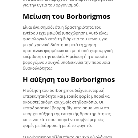
για την υγεία του οργανισμού.
Μείωση του Borborigmos
Είναι ένα σημάδι ότι η δραστηριότητα του
εντέρου έχει μειωθεί (υποχώρηση). Αυτό είναι
φυσιολογικό κατά τη διάρκεια του ύπνου, για
μικρό χρονικό διάστημα μετά τη χρήση
ορισμένων φαρμάκων και μετά από χειρουργική
επέμβαση στην κοιλιά. Η μείωση ή η απουσία
βορογύμνου συχνά υποδεικνύει την παρουσία
δυσκοιλιότητας.
Η αύξηση του Borborigmos
Η αύξηση του borborigmos δείχνει εντερική
υπερκινητικότητα και μερικές φορές μπορεί να
ακουστεί ακόμη και χωρίς στηθοσκόπιο. Οι
υπερδραστικοί βορραμβίγματα σημαίνουν ότι
υπάρχει αύξηση της εντερικής δραστηριότητας
και είναι κάτι που μπορεί να συμβεί μερικές
φορές με διάρροια ή μετά το φαγητό.
Ο Borborigmos αξίζει πάντα συνεχή αξιολόγηση,