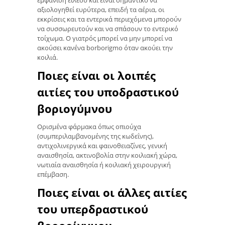
εμφάνιση ειλεού και είναι σημαντικό να
αξιολογηθεί ευρύτερα, επειδή τα αέρια, οι
εκκρίσεις και τα εντερικά περιεχόμενα μπορούν
να συσσωρευτούν και να σπάσουν το εντερικό
τοίχωμα. Ο γιατρός μπορεί να μην μπορεί να
ακούσει κανένα borborigmo όταν ακούει την
κοιλιά.
Ποιες είναι οι λοιπές
αιτίες του υποδραστικού
βοριογύμνου
Ορισμένα φάρμακα όπως οπιούχα
(συμπεριλαμβανομένης της κωδεΐνης),
αντιχολινεργικά και φαινοθειαζίνες, γενική
αναισθησία, ακτινοβολία στην κοιλιακή χώρα,
νωτιαία αναισθησία ή κοιλιακή χειρουργική
επέμβαση.
Ποιες είναι οι άλλες αιτίες
του υπερδραστικού