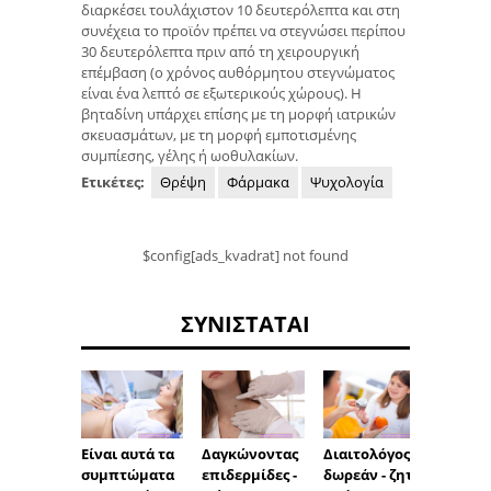
διαρκέσει τουλάχιστον 10 δευτερόλεπτα και στη
συνέχεια το προϊόν πρέπει να στεγνώσει περίπου
30 δευτερόλεπτα πριν από τη χειρουργική
επέμβαση (ο χρόνος αυθόρμητου στεγνώματος
είναι ένα λεπτό σε εξωτερικούς χώρους). Η
βηταδίνη υπάρχει επίσης με τη μορφή ιατρικών
σκευασμάτων, με τη μορφή εμποτισμένης
συμπίεσης, γέλης ή ωοθυλακίων.
Ετικέτες:
Θρέψη
Φάρμακα
Ψυχολογία
$config[ads_kvadrat] not found
ΣΥΝΙΣΤΆΤΑΙ
Είναι αυτά τα
Δαγκώνοντας
Διαιτολόγος
Β-γλυκ
συμπτώματα
επιδερμίδες -
δωρεάν - ζητά
θεραπ