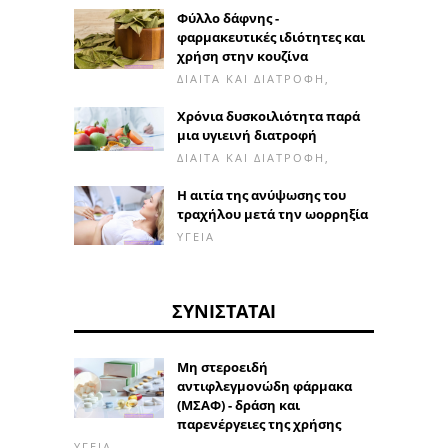
Φύλλο δάφνης -
φαρμακευτικές ιδιότητες και
χρήση στην κουζίνα
ΔΊΑΙΤΑ ΚΑΙ ΔΙΑΤΡΟΦΉ,
Χρόνια δυσκοιλιότητα παρά
μια υγιεινή διατροφή
ΔΊΑΙΤΑ ΚΑΙ ΔΙΑΤΡΟΦΉ,
Η αιτία της ανύψωσης του
τραχήλου μετά την ωορρηξία
ΥΓΕΊΑ
ΣΥΝΙΣΤΆΤΑΙ
Μη στεροειδή
αντιφλεγμονώδη φάρμακα
(ΜΣΑΦ) - δράση και
παρενέργειες της χρήσης
ΥΓΕΊΑ