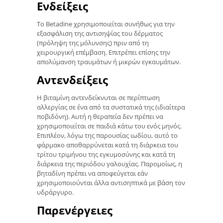
Ενδείξεις
Το Betadine χρησιμοποιείται συνήθως για την
εξασφάλιση της αντισηψίας του δέρματος
(πρόληψη της μόλυνσης) πριν από τη
χειρουργική επέμβαση. Επιτρέπει επίσης την
απολύμανση τραυμάτων ή μικρών εγκαυμάτων.
Αντενδείξεις
Η βιταμίνη αντενδείκνυται σε περίπτωση
αλλεργίας σε ένα από τα συστατικά της (ιδιαίτερα
ποβιδόνη). Αυτή η θεραπεία δεν πρέπει να
χρησιμοποιείται σε παιδιά κάτω του ενός μηνός.
Επιπλέον, λόγω της παρουσίας ιωδίου, αυτό το
φάρμακο αποθαρρύνεται κατά τη διάρκεια του
τρίτου τριμήνου της εγκυμοσύνης και κατά τη
διάρκεια της περιόδου γαλουχίας. Παρομοίως, η
βηταδίνη πρέπει να αποφεύγεται εάν
χρησιμοποιούνται άλλα αντισηπτικά με βάση τον
υδράργυρο.
Παρενέργειες