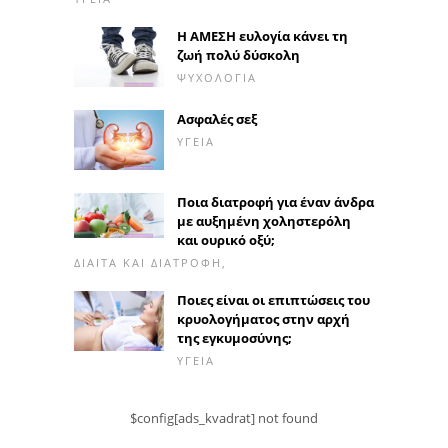
Η ΑΜΕΣΗ ευλογία κάνει τη
ζωή πολύ δύσκολη
ΨΥΧΟΛΟΓΊΑ
Ασφαλές σεξ
ΥΓΕΊΑ
Ποια διατροφή για έναν άνδρα
με αυξημένη χοληστερόλη
και ουρικό οξύ;
ΔΊΑΙΤΑ ΚΑΙ ΔΙΑΤΡΟΦΉ,
Ποιες είναι οι επιπτώσεις του
κρυολογήματος στην αρχή
της εγκυμοσύνης;
ΥΓΕΊΑ
$config[ads_kvadrat] not found