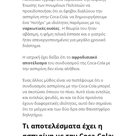
Ένωσης των Ηνωμένων Πολιτειών να
προειδοποιήσει ότι οι έφηβοι διαλύουν την
ασπιρίνη στην Coca-Cola. να δημιουργήσουμε
ένα "ποτήρι" με ιδιότητες παρόμοιες με τις
ναρκωτικές ουσίες
. Η θεωρία του ήταν
αβάσιμη, η φήμη τελικά έσπασε και ο γιατρός
ήταν απενεργοποιημένος για μεγάλο χρονικό
διάστημα.
Η ιατρική έχει δείξει ότι το
αφροδισιακό
αποτέλεσμα
του συνδυασμού της Coca-Cola με
την ασπιρίνη δεν είναι αλήθεια.
Ένας άλλος μύθος είναι να πιστέψουμε ότι ο
συνδυασμός ασπιρίνης με την Coca-Cola μπορεί
να σκοτώσει όποιον το πίνει. Αυτό είναι εντελώς
και εντελώς ψευδές, αν και τα δύο προϊόντα
έχουν διαφορετικές ιδιότητες, αυτό δεν σημαίνει
ότι το μείγμα και των δύο δρα σαν θανατηφόρο
δηλητήριο.
Τι αποτελέσματα έχει η
ασπιρίνη με την Coca-Cola;