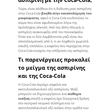
Τώρα, είναι αλήθεια ότι η διάλυση μιας ασπιρίνης
στην Coca-Cola
βοηθά στην καταπολέμηση του
μαυρίσματος
, αφού η Coca-Cola ενυδατώνει το
σώμα που είναι αφυδατωμένο λόγω της
πρόσληψης αλκοόλ. Από την άλλη πλευρά, η
ασπιρίνη ανακουφίζει από τον πονοκέφαλο.
Όταν και οι δύο λαμβάνονται μαζί είναι πιο
αποτελεσματικές από ό, τι αν ληφθούν χωριστά
επειδή, επιπλέον, η καφεΐνη που περιέχεται στην
Coca-Cola ενισχύει την επίδραση της ασπιρίνης.
Τι παρενέργειες προκαλεί
το μείγμα της ασπιρίνης
και της Coca-Cola
Η Coca-Cola περιέχει καφεΐνη και
ακετυλοσαλικυλικό οξύ ασπιρίνης. Μαζί
μπορούν να δημιουργήσουν ένα
αίσθημα
ευεξίας
επειδή η καφεΐνη έχει διεγερτική δράση
στο κεντρικό νευρικό σύστημα ενώ το
ακετυλοσαλικυλικό οξύ ανήκει στην ομάδα των