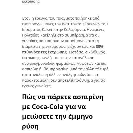
έκτρωσης.
Έτσι, η έρευνα που πραγματοποιήθηκε από
εμπειρογνώμονες του Ινστιτούτου Ερευνών του
Ιδρύματος Kaiser, στην Καλιφόρνια, Ηνωμένες
Πολιτείες, κατέληξε στο συμπέρασμα ότι οι
γυναίκες που παίρνουν παυσίπονα κατά τη
διάρκεια της εγκυμοσύνης έχουν έως και
80%
πιθανότητες έκτρωσης
. Ωστόσο, ο κίνδυνος
έκτρωσης συνδέεται με την κατανάλωση
αντιφλεγμονωδών φαρμάκων, γνωστών και ως
ασπιρίνη ή ιβουπροφαίνη. Από την άλλη πλευρά,
η κατανάλωση άλλων αναλγητικών, όπως η
παρακεταμόλη, δεν αποτελεί πρόβλημα για τις
έγκυες γυναίκες.
Πώς να πάρετε ασπιρίνη
με Coca-Cola για να
μειώσετε την έμμηνο
ρύση