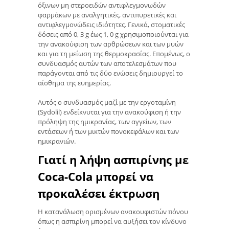
όξινων μη στεροειδών αντιφλεγμονωδών
φαρμάκων με αναλγητικές, αντιπυρετικές και
αντιφλεγμονώδεις ιδιότητες. Γενικά, στοματικές
δόσεις από 0, 3 g έως 1, 0 g χρησιμοποιούνται για
την ανακούφιση των αρθρώσεων και των μυών
και για τη μείωση της θερμοκρασίας. Επομένως, ο
συνδυασμός αυτών των αποτελεσμάτων που
παράγονται από τις δύο ενώσεις δημιουργεί το
αίσθημα της ευημερίας.
Αυτός ο συνδυασμός μαζί με την εργοταμίνη
(Sydolil) ενδείκνυται για την ανακούφιση ή την
πρόληψη της ημικρανίας, των αγγείων, των
εντάσεων ή των μικτών πονοκεφάλων και των
ημικρανιών.
Γιατί η λήψη ασπιρίνης με
Coca-Cola μπορεί να
προκαλέσει έκτρωση
Η κατανάλωση ορισμένων ανακουφιστών πόνου
όπως η ασπιρίνη μπορεί να αυξήσει τον κίνδυνο