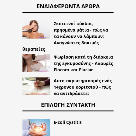
ΕΝΔΙΑΦΈΡΟΝΤΑ ΆΡΘΡΑ
Σκοτεινοί κύκλοι,
πρησμένα μάτια - πώς να
τα κάνουν να λάμπουν;
Αναγνώστες δοκιμές
θεραπείες
Ψωρίαση κατά τη διάρκεια
της εγκυμοσύνης - Αλοιφές
Elocom και Fluciar
Αυτο-ακρωτηριασμός ενός
14χρονου κοριτσιού - πώς
να αντιδράσετε;
ΕΠΙΛΟΓΉ ΣΥΝΤΆΚΤΗ
E-coli Cystitis