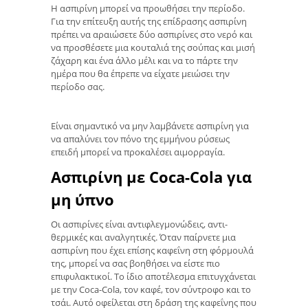
Η ασπιρίνη μπορεί να προωθήσει την περίοδο.
Για την επίτευξη αυτής της επίδρασης ασπιρίνη
πρέπει να αραιώσετε δύο ασπιρίνες στο νερό και
να προσθέσετε μια κουταλιά της σούπας και μισή
ζάχαρη και ένα άλλο μέλι και να το πάρτε την
ημέρα που θα έπρεπε να είχατε μειώσει την
περίοδο σας.
Είναι σημαντικό να μην λαμβάνετε ασπιρίνη για
να απαλύνει τον πόνο της εμμήνου ρύσεως
επειδή μπορεί να προκαλέσει αιμορραγία.
Ασπιρίνη με Coca-Cola για
μη ύπνο
Οι ασπιρίνες είναι αντιφλεγμονώδεις, αντι-
θερμικές και αναλγητικές. Όταν παίρνετε μια
ασπιρίνη που έχει επίσης καφεΐνη στη φόρμουλά
της, μπορεί να σας βοηθήσει να είστε πιο
επιφυλακτικοί. Το ίδιο αποτέλεσμα επιτυγχάνεται
με την Coca-Cola, τον καφέ, τον σύντροφο και το
τσάι. Αυτό οφείλεται στη δράση της καφεΐνης που