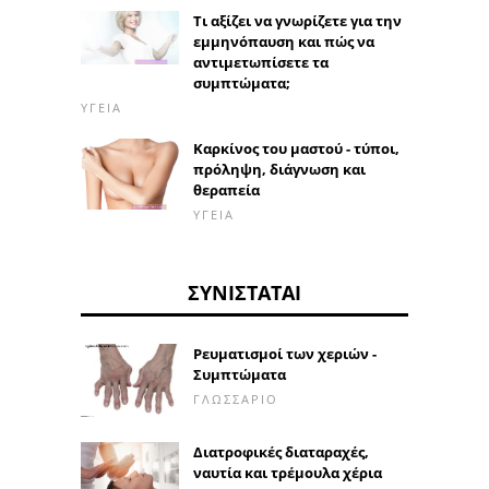
Τι αξίζει να γνωρίζετε για την
εμμηνόπαυση και πώς να
αντιμετωπίσετε τα
συμπτώματα;
ΥΓΕΊΑ
Καρκίνος του μαστού - τύποι,
πρόληψη, διάγνωση και
θεραπεία
ΥΓΕΊΑ
ΣΥΝΙΣΤΆΤΑΙ
Ρευματισμοί των χεριών -
Συμπτώματα
ΓΛΩΣΣΆΡΙΟ
Διατροφικές διαταραχές,
ναυτία και τρέμουλα χέρια