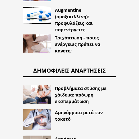
Augmentine
(αμοξικιλλίνη):
προφυλάξεις και
παρενέργειες
Τριχόπτωση - ποιες
ενέργειες πρέπει να
κάνετε;
ΔΗΜΟΦΙΛΕΊΣ ΑΝΑΡΤΉΣΕΙΣ
Προβλήματα στύσης με
χάιδεμα: πρόωρη
εκσπερμάτωση
Αμηνόρροια μετά τον
τοκετό
Ασκήσεις