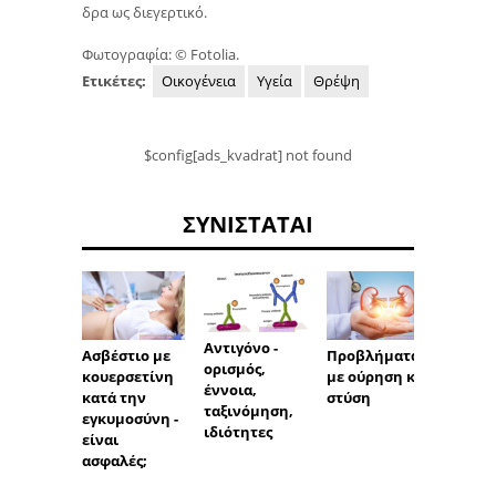
δρα ως διεγερτικό.
Φωτογραφία: © Fotolia.
Ετικέτες:
Οικογένεια
Υγεία
Θρέψη
$config[ads_kvadrat] not found
ΣΥΝΙΣΤΆΤΑΙ
Αντιγόνο -
Ασβέστιο με
Προβλήματα
Αντισ
ορισμός,
κουερσετίνη
με ούρηση και
κή επ
έννοια,
κατά την
στύση
της Sy
ταξινόμηση,
εγκυμοσύνη -
ιδιότητες
είναι
ασφαλές;