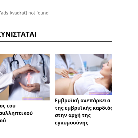
[ads_kvadrat] not found
ΣΥΝΙΣΤΆΤΑΙ
Προστ
Εμβρυϊκή ανεπάρκεια
σας απ
ος του
της εμβρυϊκής καρδιάς
BACTE
συλληπτικού
στην αρχή της
χέρια 
ού
εγκυμοσύνης