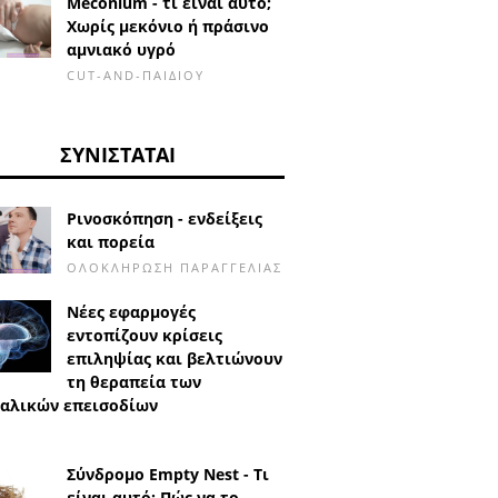
Meconium - τι είναι αυτό;
Χωρίς μεκόνιο ή πράσινο
αμνιακό υγρό
CUT-AND-ΠΑΙΔΙΟΎ
ΣΥΝΙΣΤΆΤΑΙ
Ρινοσκόπηση - ενδείξεις
και πορεία
ΟΛΟΚΛΉΡΩΣΗ ΠΑΡΑΓΓΕΛΊΑΣ
Νέες εφαρμογές
εντοπίζουν κρίσεις
επιληψίας και βελτιώνουν
τη θεραπεία των
αλικών επεισοδίων
Σύνδρομο Empty Nest - Τι
είναι αυτό; Πώς να το