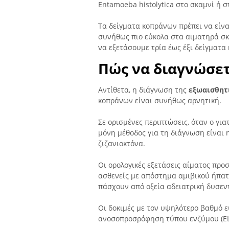
Entamoeba histolytica στο σκαμνί ή 
Τα δείγματα κοπράνων πρέπει να είν
συνήθως πιο εύκολα στα αιματηρά σκ
να εξετάσουμε τρία έως έξι δείγματ
Πώς να διαγνώσετ
Αντίθετα, η διάγνωση της
εξωαισθητ
κοπράνων είναι συνήθως αρνητική.
Σε ορισμένες περιπτώσεις, όταν ο γι
μόνη μέθοδος για τη διάγνωση είναι 
ζιζανιοκτόνα.
Οι ορολογικές εξετάσεις αίματος προ
ασθενείς με απόστημα αμιβικού ήπατ
πάσχουν από οξεία αδειατρική δυσεν
Οι δοκιμές με τον υψηλότερο βαθμό 
ανοσοπροσρόφηση τύπου ενζύμου (EL