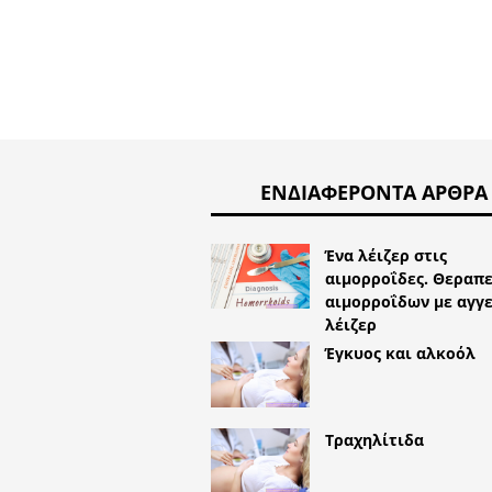
ΕΝΔΙΑΦΈΡΟΝΤΑ ΆΡΘΡΑ
Ένα λέιζερ στις
αιμορροΐδες. Θεραπε
αιμορροΐδων με αγγ
λέιζερ
Έγκυος και αλκοόλ
Τραχηλίτιδα