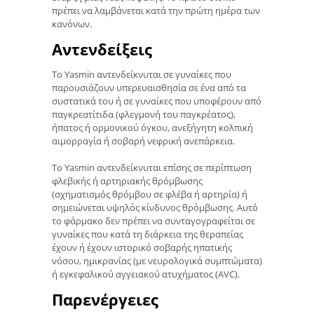
πρέπει να λαμβάνεται κατά την πρώτη ημέρα των
κανόνων.
Αντενδείξεις
Το Yasmin αντενδείκνυται σε γυναίκες που
παρουσιάζουν υπερευαισθησία σε ένα από τα
συστατικά του ή σε γυναίκες που υποφέρουν από
παγκρεατίτιδα (φλεγμονή του παγκρέατος),
ήπατος ή ορμονικού όγκου, ανεξήγητη κολπική
αιμορραγία ή σοβαρή νεφρική ανεπάρκεια.
Το Yasmin αντενδείκνυται επίσης σε περίπτωση
φλεβικής ή αρτηριακής θρόμβωσης
(σχηματισμός θρόμβου σε φλέβα ή αρτηρία) ή
σημειώνεται υψηλός κίνδυνος θρόμβωσης. Αυτό
το φάρμακο δεν πρέπει να συνταγογραφείται σε
γυναίκες που κατά τη διάρκεια της θεραπείας
έχουν ή έχουν ιστορικό σοβαρής ηπατικής
νόσου, ημικρανίας (με νευρολογικά συμπτώματα)
ή εγκεφαλικού αγγειακού ατυχήματος (AVC).
Παρενέργειες