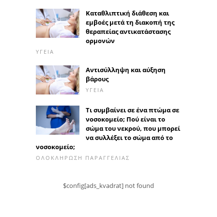
Καταθλιπτική διάθεση και
εμβοές μετά τη διακοπή της
θεραπείας αντικατάστασης
ορμονών
ΥΓΕΊΑ
Αντισύλληψη και αύξηση
βάρους
ΥΓΕΊΑ
Τι συμβαίνει σε ένα πτώμα σε
νοσοκομείο; Πού είναι το
σώμα του νεκρού, που μπορεί
να συλλέξει το σώμα από το
νοσοκομείο;
ΟΛΟΚΛΉΡΩΣΗ ΠΑΡΑΓΓΕΛΊΑΣ
$config[ads_kvadrat] not found