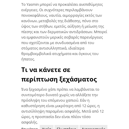
Το Yasmin μπορεί να προκαλέσει ανεπιθύμητες
ενέργειες. Οι συχνότερες περιλαμβάνουν
πονοκεφάλους, ναυτία, αιμορραγίες εκτός των
κανόνων, μεταβολές της διάθεσης, πόνο στο
ύψος των στήθων, εμετός, αύξηση ή μείωση της
πίεσης και των δερματικών αντιδράσεων. Μπορεί
να εμφανιστούν μερικές σοβαρές παρενέργειες
που σχετίζονται με συνδυασμένα από του
στόματος αντισυλληπτικά, ιδιαίτερα
θρομβοεμβολικά ατυχήματα και όγκους του
ήπατος.
Τι να κάνετε σε
περίπτωση ξεχάσματος
Ένα ξεχασμένο χάπι πρέπει να λαμβάνεται το
συντομότερο δυνατό χωρίς να αλλάξετε την
πρόσληψη του επόμενου χαπιού. Εάν η
καθυστέρηση είναι μικρότερη από 12 ώρες, η
αντισύλληψη παραμένει ασφαλής. Μετά από 12
ώρες, η προστασία δεν είναι πλέον τόσο
ασφαλής.