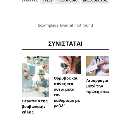
Ετικέτες:
Υγεία
Γλωσσάριο
Διαφορετικός
$config[ads_kvadrat] not found
ΣΥΝΙΣΤΆΤΑΙ
Θόρυβος και
Αιμορραγία
πόνος στα
μετά την
αυτιά μετά
πρώτη επαφή
τον
καθαρισμό με
Θεραπεία της
ραβδί
βουβωνικής
Αξιολ
κήλης
και θε
του π