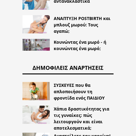
αντανακλαστικά
ΑΝΑΠΤΥΞΗ POSTBIRTH και
μπλουζ μωρού: Τους
αγαπώ;
Κουνώντας ένα μωρό - ή
κουνώντας ένα μωρό;
ΔΗΜΟΦΙΛΕΊΣ ΑΝΑΡΤΉΣΕΙΣ
ΣΥΣΚΕΥΕΣ που θα
απλοποιήσουν τη
φροντίδα ενός ΠΑΙΔΙΟΥ
Χάπια δραστικότητας για
τις γυναίκες: πώς
λειτουργούν και είναι
αποτελεσματικά;
Αναστείλετε τον καρκίνο!