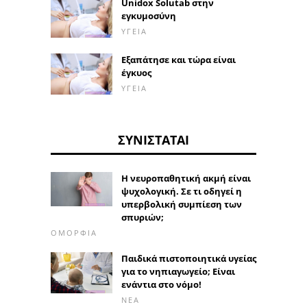
Unidox Solutab στην
εγκυμοσύνη
ΥΓΕΊΑ
Εξαπάτησε και τώρα είναι
έγκυος
ΥΓΕΊΑ
ΣΥΝΙΣΤΆΤΑΙ
Η νευροπαθητική ακμή είναι
ψυχολογική. Σε τι οδηγεί η
υπερβολική συμπίεση των
σπυριών;
ΟΜΟΡΦΙΆ
Παιδικά πιστοποιητικά υγείας
για το νηπιαγωγείο; Είναι
ενάντια στο νόμο!
ΝΈΑ