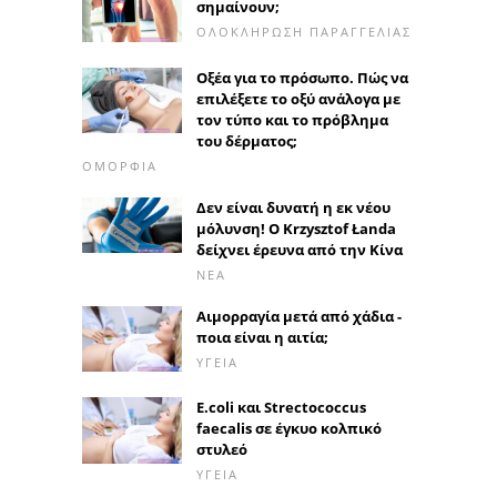
σημαίνουν;
ΟΛΟΚΛΉΡΩΣΗ ΠΑΡΑΓΓΕΛΊΑΣ
Οξέα για το πρόσωπο. Πώς να
επιλέξετε το οξύ ανάλογα με
τον τύπο και το πρόβλημα
του δέρματος;
ΟΜΟΡΦΙΆ
Δεν είναι δυνατή η εκ νέου
μόλυνση! Ο Krzysztof Łanda
δείχνει έρευνα από την Κίνα
ΝΈΑ
Αιμορραγία μετά από χάδια -
ποια είναι η αιτία;
ΥΓΕΊΑ
E.coli και Strectococcus
faecalis σε έγκυο κολπικό
στυλεό
ΥΓΕΊΑ