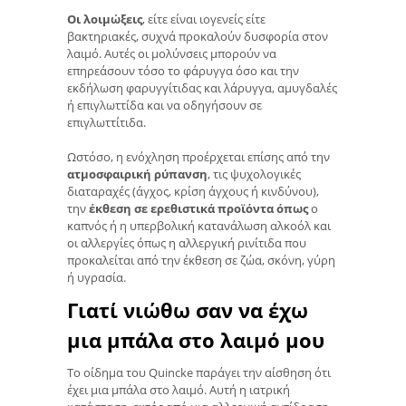
Οι λοιμώξεις
, είτε είναι ιογενείς είτε
βακτηριακές, συχνά προκαλούν δυσφορία στον
λαιμό. Αυτές οι μολύνσεις μπορούν να
επηρεάσουν τόσο το φάρυγγα όσο και την
εκδήλωση φαρυγγίτιδας και λάρυγγα, αμυγδαλές
ή επιγλωττίδα και να οδηγήσουν σε
επιγλωττίτιδα.
Ωστόσο, η ενόχληση προέρχεται επίσης από την
ατμοσφαιρική ρύπανση
, τις ψυχολογικές
διαταραχές (άγχος, κρίση άγχους ή κινδύνου),
την
έκθεση σε ερεθιστικά προϊόντα όπως
ο
καπνός ή η υπερβολική κατανάλωση αλκοόλ και
οι αλλεργίες όπως η αλλεργική ρινίτιδα που
προκαλείται από την έκθεση σε ζώα, σκόνη, γύρη
ή υγρασία.
Γιατί νιώθω σαν να έχω
μια μπάλα στο λαιμό μου
Το οίδημα του Quincke παράγει την αίσθηση ότι
έχει μια μπάλα στο λαιμό. Αυτή η ιατρική