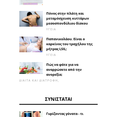
Πόνος στην πλάτη και
μεταμόσχευση κυττάρων
μεσοσπονδύλιου δίσκου
ΥΓΕΊΑ
Παπανικολάου. Είναι ο
καρκίνος του τραχήλου της
μήτρας LSIL;
ΥΓΕΊΑ
Πώς να φάτε για να
αναρρώσετε από την
ανορεξία;
ΔΊΑΙΤΑ ΚΑΙ ΔΙΑΤΡΟΦΉ,
ΣΥΝΙΣΤΆΤΑΙ
Γυρίζοντας γόνατα - τι