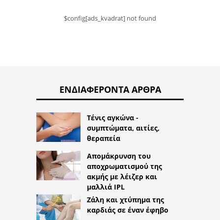
$config[ads_kvadrat] not found
ΕΝΔΙΑΦΈΡΟΝΤΑ ΆΡΘΡΑ
Τένις αγκώνα -
συμπτώματα, αιτίες,
θεραπεία
Απομάκρυνση του
αποχρωματισμού της
ακμής με λέιζερ και
μαλλιά IPL
Ζάλη και χτύπημα της
καρδιάς σε έναν έφηβο