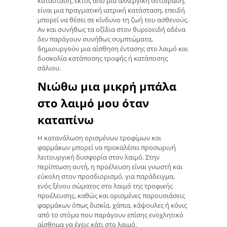
κατάσταση, εκτός από μια αλλεργική αντίδραση,
είναι μια πραγματική ιατρική κατάσταση, επειδή
μπορεί να θέσει σε κίνδυνο τη ζωή του ασθενούς.
Αν και συνήθως τα οζίδια στον θυρεοειδή αδένα
δεν παράγουν συνήθως συμπτώματα,
δημιουργούν μια αίσθηση έντασης στο λαιμό και
δυσκολία κατάποσης τροφής ή κατάποσης
σάλιου.
Νιώθω μια μικρή μπάλα
στο λαιμό μου όταν
καταπίνω
Η κατανάλωση ορισμένων τροφίμων και
φαρμάκων μπορεί να προκαλέσει προσωρινή
λειτουργική δυσφορία στον λαιμό. Στην
περίπτωση αυτή, η προέλευση είναι γνωστή και
εύκολη στον προσδιορισμό, για παράδειγμα,
ενός ξένου σώματος στο λαιμό της τροφικής
προέλευσης, καθώς και ορισμένες παρουσιάσεις
φαρμάκων όπως δισκία, χάπια, κάψουλες ή κόνις
από το στόμα που παράγουν επίσης ενοχλητικό
αίσθημα να έχεις κάτι στο λαιμό.