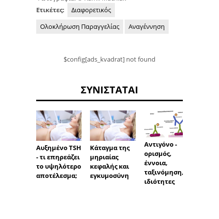
Ετικέτες:
Διαφορετικός
Ολοκλήρωση Παραγγελίας
Αναγέννηση
$config[ads_kvadrat] not found
ΣΥΝΙΣΤΆΤΑΙ
Αντιγόνο -
Αυξημένο TSH
Κάταγμα της
Παροξ
ορισμός,
- τι επηρεάζει
μηριαίας
ενοχλ
έννοια,
το υψηλότερο
κεφαλής και
φαγού
ταξινόμηση,
αποτέλεσμα;
εγκυμοσύνη
αντιβ
ιδιότητες