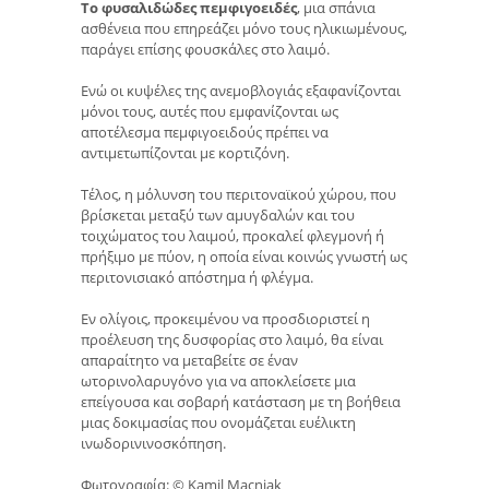
Το φυσαλιδώδες πεμφιγοειδές
, μια σπάνια
ασθένεια που επηρεάζει μόνο τους ηλικιωμένους,
παράγει επίσης φουσκάλες στο λαιμό.
Ενώ οι κυψέλες της ανεμοβλογιάς εξαφανίζονται
μόνοι τους, αυτές που εμφανίζονται ως
αποτέλεσμα πεμφιγοειδούς πρέπει να
αντιμετωπίζονται με κορτιζόνη.
Τέλος, η μόλυνση του περιτοναϊκού χώρου, που
βρίσκεται μεταξύ των αμυγδαλών και του
τοιχώματος του λαιμού, προκαλεί φλεγμονή ή
πρήξιμο με πύον, η οποία είναι κοινώς γνωστή ως
περιτονισιακό απόστημα ή φλέγμα.
Εν ολίγοις, προκειμένου να προσδιοριστεί η
προέλευση της δυσφορίας στο λαιμό, θα είναι
απαραίτητο να μεταβείτε σε έναν
ωτορινολαρυγόνο για να αποκλείσετε μια
επείγουσα και σοβαρή κατάσταση με τη βοήθεια
μιας δοκιμασίας που ονομάζεται ευέλικτη
ινωδορινινοσκόπηση.
Φωτογραφία: © Kamil Macniak