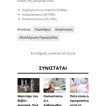
έναντι της ροογίλης είναι:
Staphylococcus meti-R (70-80%).
εντεροκόκκος (50-70%);
Pneumococcus (35-70%).
Ετικέτες:
Γλωσσάριο
Αναγέννηση
Ολοκλήρωση Παραγγελίας
$config[ads_kvadrat] not found
ΣΥΝΙΣΤΆΤΑΙ
Πότε είναι η
Οι
Μανιτάρι του
Hamartoma,
εγκυμοσύνη
αναζη
Θιβέτ -
ή ο
μετά τη
σε ένα
συνταγή. Πώς
λαβύρινθος