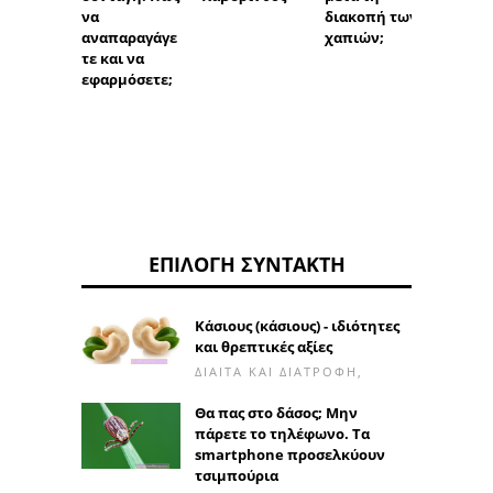
διακοπή των
δίχρο
να
χαπιών;
αναπαραγάγε
τε και να
εφαρμόσετε;
ΕΠΙΛΟΓΉ ΣΥΝΤΆΚΤΗ
Κάσιους (κάσιους) - ιδιότητες
και θρεπτικές αξίες
ΔΊΑΙΤΑ ΚΑΙ ΔΙΑΤΡΟΦΉ,
Θα πας στο δάσος; Μην
πάρετε το τηλέφωνο. Τα
smartphone προσελκύουν
τσιμπούρια