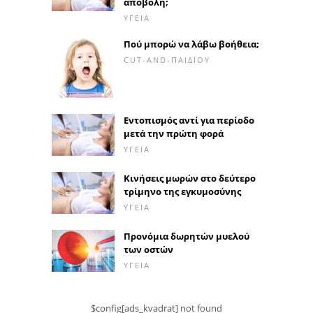
αποβολή;
ΥΓΕΊΑ
Πού μπορώ να λάβω βοήθεια;
CUT-AND-ΠΑΙΔΙΟΎ
Εντοπισμός αντί για περίοδο
μετά την πρώτη φορά
ΥΓΕΊΑ
Κινήσεις μωρών στο δεύτερο
τρίμηνο της εγκυμοσύνης
ΥΓΕΊΑ
Προνόμια δωρητών μυελού
των οστών
ΥΓΕΊΑ
$config[ads_kvadrat] not found