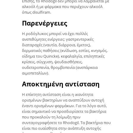
Επίσης, το Rhodogil δεν μπορεί να λαμβάνεται με
αλκοόλ ή με φάρμακα που περιέχουν αλκοόλ
όπως disulfiram.
Παρενέργειες
Η ροδόγλυκος μπορεί να έχει πολλές
ανεπιθύμητες ενέργειες: γαστρεντερικές
διαταραχές (ναυτία, διάρροια, έμετος),
δερματικές παθήσεις (κνίδωση, εστίες, κνησμός,
οίδημα του Quincke), κεφαλαλγία, επιληπτικές
κρίσεις, σύγχυση, ψευδαισθήσεις,
ουδετεροπενία, θρομβοπενία (ανεπάρκεια
αιμοπεταλίων).
Αποκτημένη αντίσταση
Η επίκτητη αντίσταση είναι η ικανότητα
ορισμένων βακτηρίων να αναπτύξουν αντοχή
έναντι ορισμένων φαρμάκων. Για το λόγο αυτό,
είναι σημαντικό να προσδιορίσετε τα βακτήρια
που προκαλούν τη λοίμωξη πριν
συνταγογραφήσετε το Rhodogil. Τα βακτήρια που
είναι πιο ευαίσθητα στην ανάπτυξη αντοχής