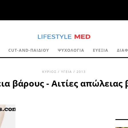
CUT-AND-ΠΑΙΔΙΟΎ
ΨΥΧΟΛΟΓΊΑ
ΕΥΕΞΊΑ
ΔΙΑΦ
ΚΎΡΙΟΣ
/
ΥΓΕΊΑ
/ 2013
α βάρους - Αιτίες απώλειας