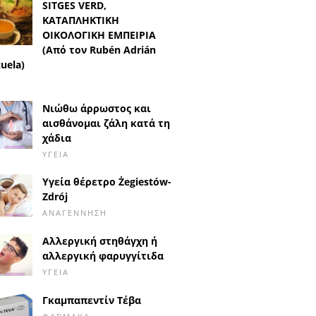
SITGES VERD,
ΚΑΤΑΠΛΗΚΤΙΚΗ
ΟΙΚΟΛΟΓΙΚΗ ΕΜΠΕΙΡΙΑ
(Από τον Rubén Adrián
uela)
Νιώθω άρρωστος και
αισθάνομαι ζάλη κατά τη
χάδια
ΥΓΕΊΑ
Υγεία θέρετρο Żegiestów-
Zdrój
ΑΝΑΓΈΝΝΗΣΗ
Αλλεργική στηθάγχη ή
αλλεργική φαρυγγίτιδα
ΥΓΕΊΑ
Γκαμπαπεντίν Τέβα