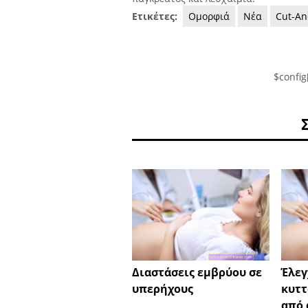
Ετικέτες:
Ομορφιά
Νέα
Cut-An
$config
Διαστάσεις εμβρύου σε
Έλεγ
υπερήχους
κυττ
από