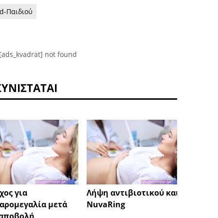
d-Παιδιού
[ads_kvadrat] not found
ΣΥΝΙΣΤΆΤΑΙ
Διευρ
χος για
Λήψη αντιβιοτικού και
λεμφαδ
αρομεγαλία μετά
NuvaRing
 αποβολή