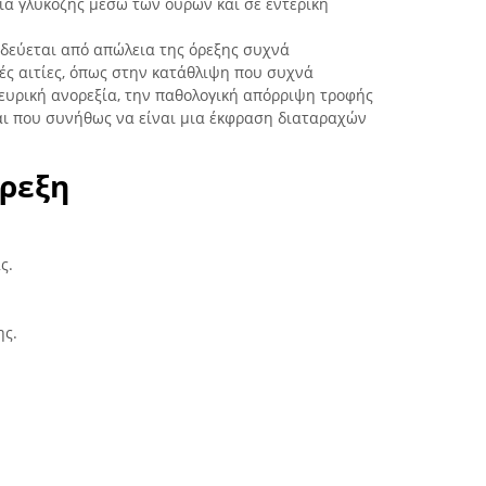
ια γλυκόζης μέσω των ούρων και σε εντερική
δεύεται από απώλεια της όρεξης συχνά
ές αιτίες, όπως στην κατάθλιψη που συχνά
νευρική ανορεξία, την παθολογική απόρριψη τροφής
και που συνήθως να είναι μια έκφραση διαταραχών
ρεξη
ς.
ης.