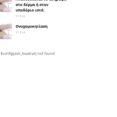
στο δέρμα ή στον
υποδόριο ιστό;
ΥΓΕΊΑ
Ονυχομυκητίαση
ΥΓΕΊΑ
$config[ads_kvadrat] not found