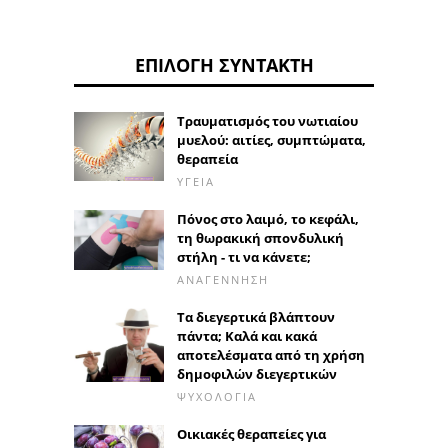
ΕΠΙΛΟΓΉ ΣΥΝΤΆΚΤΗ
Τραυματισμός του νωτιαίου
μυελού: αιτίες, συμπτώματα,
θεραπεία
ΥΓΕΊΑ
Πόνος στο λαιμό, το κεφάλι,
τη θωρακική σπονδυλική
στήλη - τι να κάνετε;
ΑΝΑΓΈΝΝΗΣΗ
Τα διεγερτικά βλάπτουν
πάντα; Καλά και κακά
αποτελέσματα από τη χρήση
δημοφιλών διεγερτικών
ΨΥΧΟΛΟΓΊΑ
Οικιακές θεραπείες για