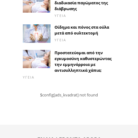
διαδικασία παγώματος της
διάβρωσης
ΥΓΕΊΑ
Οίδημα και πόνος στα ούλα
μετά από ουλτεκτομή
ΥΓΕΊΑ
Προστατεύομαι από την
εγκυμοσύνη καθυστερώντας
την εμμηνόρροια με
αντισυλληπτικά χάπια;
ΥΓΕΊΑ
$config[ads_kvadrat] not found