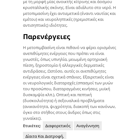
με τη μορφή μίας ανοικτής κίτρινης και άοσμου
κρυσταλλικής σκόνης. Είναι αδιάλυτο στο νερό. Η
μετοπιμασίνη έχει αντιεμετικά (έναντι ναυτίας και
εμέτου) και νευροληπτικές (ηρεμιστικές και
αντισηπτικές) ιδιότητες.
Παρενέργειες
Η μετοπιμβασίνη είναι πιθανό να φέρει ορισμένες
ανεπιθύμητες ενέργειες που πρέπει να είναι
γνωστές, όπως υπνηλία, μειωμένη αρτηριακή
πίεση, ξηροστομία ή αλλεργικές δερματικές
αντιδράσεις. Ωστόσο, αυτές οι ανεπιθύμητες
ενέργειες είναι σχετικά σπάνιες. Εξαιρετικές είναι
οι νευρολογικές διαταραχές (σπασμοί των μυών
του προσώπου, διαταραγμένες κινήσεις, μυϊκή
δυσκαμψία κλπ.), Οπτική και πεπτική
(δυσκοιλιότητα) ή σεξουαλικά προβλήματα
(ανικανότητα, ψυχρότητα, διακοπή των κανόνων,
όγκο στο στήθος στους άνδρες όπως στις
γυναίκες).
Ετικέτες:
Διαφορετικός
Αναγέννηση
Δίαιτα Και Διατροφή,