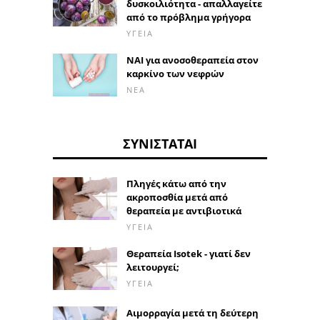
δυσκοιλιότητα - απαλλαγείτε
από το πρόβλημα γρήγορα
ΥΓΕΊΑ
ΝΑΙ για ανοσοθεραπεία στον
καρκίνο των νεφρών
ΝΈΑ
ΣΥΝΙΣΤΆΤΑΙ
Πληγές κάτω από την
ακροποσθία μετά από
θεραπεία με αντιβιοτικά
ΥΓΕΊΑ
Θεραπεία Isotek - γιατί δεν
λειτουργεί;
ΥΓΕΊΑ
Αιμορραγία μετά τη δεύτερη