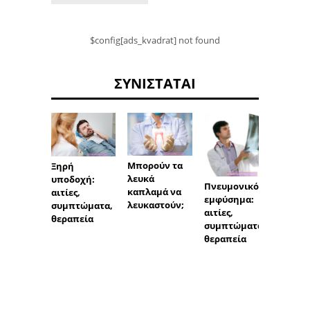
$config[ads_kvadrat] not found
ΣΥΝΙΣΤΆΤΑΙ
Μπορούν τα
Υπολο
Ξηρή
λευκά
των γ
υποδοχή:
Πνευμονικό
καπλαμά να
ημερ
αιτίες,
εμφύσημα:
λευκαστούν;
συμπτώματα,
αιτίες,
θεραπεία
συμπτώματα,
θεραπεία