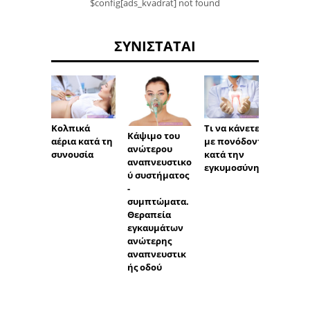
$config[ads_kvadrat] not found
ΣΥΝΙΣΤΆΤΑΙ
Κολπικά
Τι να κάνετε
Πόσο δ
Κάψιμο του
αέρια κατά τη
με πονόδοντο
η περ
ανώτερου
συνουσία
κατά την
μετά 
αναπνευστικο
εγκυμοσύνη;
φαρμα
ύ συστήματος
κή απ
-
συμπτώματα.
Θεραπεία
εγκαυμάτων
ανώτερης
αναπνευστικ
ής οδού