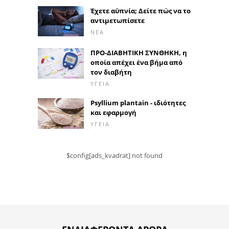
Έχετε αϋπνία; Δείτε πώς να το
αντιμετωπίσετε
ΝΈΑ
ΠΡΟ-ΔΙΑΒΗΤΙΚΗ ΣΥΝΘΗΚΗ, η
οποία απέχει ένα βήμα από
τον διαβήτη
ΥΓΕΊΑ
Psyllium plantain - ιδιότητες
και εφαρμογή
ΥΓΕΊΑ
$config[ads_kvadrat] not found