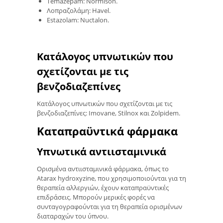
Temazepam: Normison.
Λοπραζολάμη: Havel.
Estazolam: Nuctalon.
Κατάλογος υπνωτικών που
σχετίζονται με τις
βενζοδιαζεπίνες
Κατάλογος υπνωτικών που σχετίζονται με τις
βενζοδιαζεπίνες: Imovane, Stilnox και Zolpidem.
Καταπραϋντικά φάρμακα
Υπνωτικά αντιισταμινικά
Ορισμένα αντιισταμινικά φάρμακα, όπως το
Atarax hydroxyzine, που χρησιμοποιούνται για τη
θεραπεία αλλεργιών, έχουν καταπραϋντικές
επιδράσεις. Μπορούν μερικές φορές να
συνταγογραφούνται για τη θεραπεία ορισμένων
διαταραχών του ύπνου.