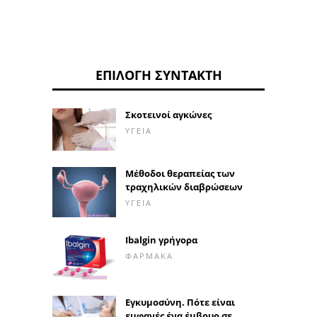
ΕΠΙΛΟΓΉ ΣΥΝΤΆΚΤΗ
Σκοτεινοί αγκώνες
ΥΓΕΊΑ
Μέθοδοι θεραπείας των
τραχηλικών διαβρώσεων
ΥΓΕΊΑ
Ibalgin γρήγορα
ΦΆΡΜΑΚΑ
Εγκυμοσύνη. Πότε είναι
εμφανές ένα έμβρυο σε