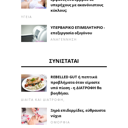
υπερήχους με ακανόνιστους
κύκλους;
ΥΓΕΊΑ
ΥΠΕΡΒΑΡΙΚΟ ΕΠΙΜΕΛΗΤΗΡΙΟ -
επεξεργασία οξυγόνου
ΑΝΑΓΈΝΝΗΣΗ
ΣΥΝΙΣΤΆΤΑΙ
REBELLED GUT ή πεπτικά
προβλήματα όταν είμαστε
υπό πίεση - η ΔΙΑΤΡΟΦΗ θα
βοηθήσει
ΔΊΑΙΤΑ ΚΑΙ ΔΙΑΤΡΟΦΉ,
Ξηρά επιδερμίδες, εύθραυστα
νύχια
ΟΜΟΡΦΙΆ