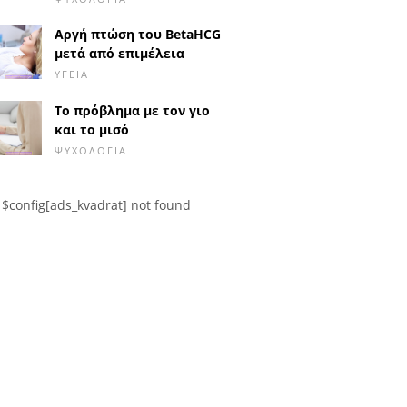
Αργή πτώση του BetaHCG
μετά από επιμέλεια
ΥΓΕΊΑ
Το πρόβλημα με τον γιο
και το μισό
ΨΥΧΟΛΟΓΊΑ
$config[ads_kvadrat] not found