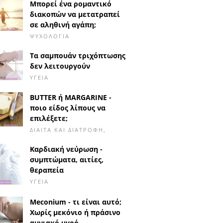
Μπορεί ένα ρομαντικό
διακοπών να μετατραπεί
σε αληθινή αγάπη;
ΨΥΧΟΛΟΓΊΑ
Τα σαμπουάν τριχόπτωσης
δεν λειτουργούν
ΥΓΕΊΑ
BUTTER ή MARGARINE -
ποιο είδος λίπους να
επιλέξετε;
ΔΊΑΙΤΑ ΚΑΙ ΔΙΑΤΡΟΦΉ,
Καρδιακή νεύρωση -
συμπτώματα, αιτίες,
θεραπεία
ΥΓΕΊΑ
Meconium - τι είναι αυτό;
Χωρίς μεκόνιο ή πράσινο
αμνιακό υγρό