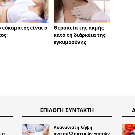
 εύκαμπτος είναι ο
Θεραπεία της ακμής
THC - 
ος;
κατά τη διάρκεια της
εγκυμοσύνης
ΕΠΙΛΟΓΉ ΣΥΝΤΆΚΤΗ
Ακανόνιστη λήψη
ία
αντισυλληπτικών χαπιών