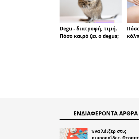
Degu - διατροφή, τιμή.
Πόσο
Πόσο καιρό ζει ο degus;
κόλπ
ΕΝΔΙΑΦΈΡΟΝΤΑ ΆΡΘΡΑ
Ένα λέιζερ στις
αιμορροΐδες. Θεραπε