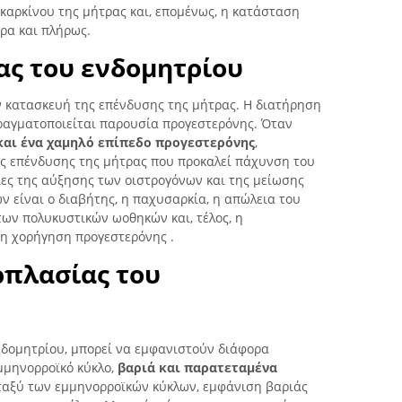
καρκίνου της μήτρας και, επομένως, η κατάσταση
ρα και πλήρως.
ας του ενδομητρίου
ν κατασκευή της επένδυσης της μήτρας. Η διατήρηση
πραγματοποιείται παρουσία προγεστερόνης. Όταν
και ένα χαμηλό επίπεδο προγεστερόνης
,
ς επένδυσης της μήτρας που προκαλεί πάχυνση του
ίες της αύξησης των οιστρογόνων και της μείωσης
ν είναι ο διαβήτης, η παχυσαρκία, η απώλεια του
των πολυκυστικών ωοθηκών και, τέλος, η
η χορήγηση προγεστερόνης .
πλασίας του
δομητρίου, μπορεί να εμφανιστούν διάφορα
μμηνορροϊκό κύκλο,
βαριά και παρατεταμένα
εταξύ των εμμηνορροϊκών κύκλων, εμφάνιση βαριάς