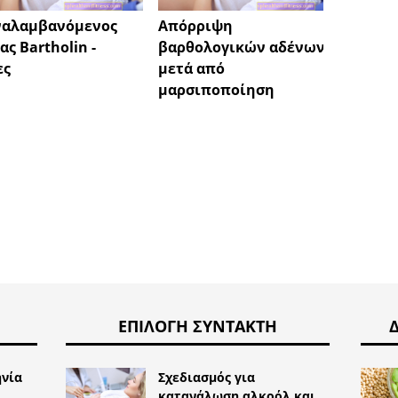
ναλαμβανόμενος
Απόρριψη
Αλλαγ
ας Bartholin -
βαρθολογικών αδένων
Madine
ες
μετά από
πρέπε
μαρσιποποίηση
διάλε
ΕΠΙΛΟΓΉ ΣΥΝΤΆΚΤΗ
ηνία
Σχεδιασμός για
κατανάλωση αλκοόλ και