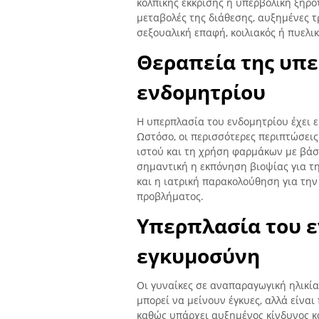
κολπικής έκκρισης ή υπερβολική ξηρ
μεταβολές της διάθεσης, αυξημένες τ
σεξουαλική επαφή, κοιλιακός ή πυελι
Θεραπεία της υπε
ενδομητρίου
Η υπερπλασία του ενδομητρίου έχει ε
Ωστόσο, οι περισσότερες περιπτώσεις
ιστού και τη χρήση φαρμάκων με βάση
σημαντική η εκπόνηση βιοψίας για τ
και η ιατρική παρακολούθηση για τη
προβλήματος.
Υπερπλασία του ε
εγκυμοσύνη
Οι γυναίκες σε αναπαραγωγική ηλικί
μπορεί να μείνουν έγκυες, αλλά είνα
καθώς υπάρχει αυξημένος κίνδυνος κα