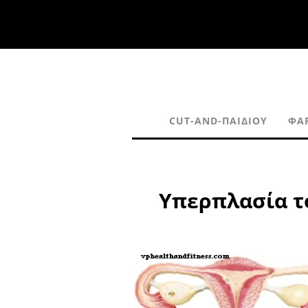
CUT-AND-ΠΑΙΔΙΟΎ
ΦΆ
Υπερπλασία το