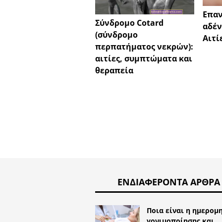
Επα
Σύνδρομο Cotard
αδέν
(σύνδρομο
Αιτί
περπατήματος νεκρών):
αιτίες, συμπτώματα και
θεραπεία
ΕΝΔΙΑΦΈΡΟΝΤΑ ΆΡΘΡΑ
Ποια είναι η ημερομ
γονιμοποίησης και