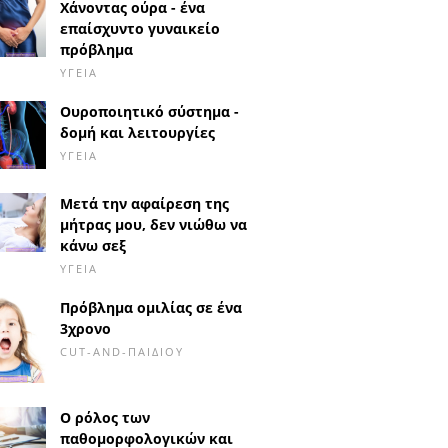
Χάνοντας ούρα - ένα
επαίσχυντο γυναικείο
πρόβλημα
ΥΓΕΊΑ
Ουροποιητικό σύστημα -
δομή και λειτουργίες
ΥΓΕΊΑ
Μετά την αφαίρεση της
μήτρας μου, δεν νιώθω να
κάνω σεξ
ΥΓΕΊΑ
Πρόβλημα ομιλίας σε ένα
3χρονο
CUT-AND-ΠΑΙΔΙΟΎ
Ο ρόλος των
παθομορφολογικών και