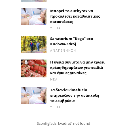
Μπορεί το euthyrox να
προκαλέσει καταθλιπτικές
καταστάσεις
ΥΓΕΊΑ
Sanatorium "Koga" στο
Kudowa-Zdrój
ΑΝΑΓΈΝΝΗΣΗ
Η υγεία συνιστά να μην τρώει
κρέας θηραμάτων για παιδιά
και έγκυες γυναίκες
ΝΈΑ
Τα δισκία Pimafucin
επηρεάζουν την ανάπτυξη
του εμβρύου;
ΥΓΕΊΑ
$config[ads_kvadrat] not found