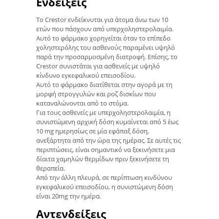
Ενδείξεις
Το Crestor ενδείκνυται για άτομα άνω των 10
ετών που πάσχουν από υπερχοληστερολαιμία.
Αυτό το φάρμακο χορηγείται όταν το επίπεδο
χοληστερόλης του ασθενούς παραμένει υψηλό
παρά την προσαρμοσμένη διατροφή. Επίσης, το
Crestor συνιστάται για ασθενείς με υψηλό
κίνδυνο εγκεφαλικού επεισοδίου.
Αυτό το φάρμακο διατίθεται στην αγορά με τη
μορφή στρογγυλών και ροζ δισκίων που
καταναλώνονται από το στόμα.
Για τους ασθενείς με υπερχοληστερολαιμία, η
συνιστώμενη αρχική δόση κυμαίνεται από 5 έως
10 mg ημερησίως σε μία εφάπαξ δόση,
ανεξάρτητα από την ώρα της ημέρας. Σε αυτές τις
περιπτώσεις, είναι σημαντικό να ξεκινήσετε μια
δίαιτα χαμηλών θερμίδων πριν ξεκινήσετε τη
θεραπεία.
Από την άλλη πλευρά, σε περίπτωση κινδύνου
εγκεφαλικού επεισοδίου, η συνιστώμενη δόση
είναι 20mg την ημέρα.
Αντενδείξεις