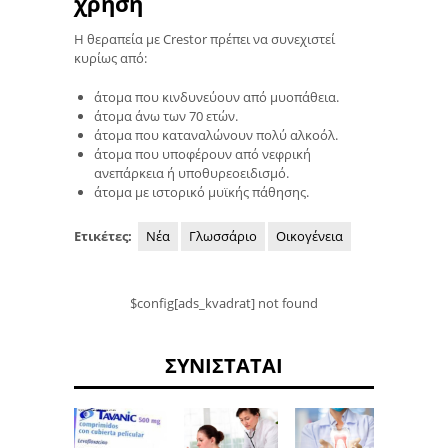
χρήση
Η θεραπεία με Crestor πρέπει να συνεχιστεί
κυρίως από:
άτομα που κινδυνεύουν από μυοπάθεια.
άτομα άνω των 70 ετών.
άτομα που καταναλώνουν πολύ αλκοόλ.
άτομα που υποφέρουν από νεφρική
ανεπάρκεια ή υποθυρεοειδισμό.
άτομα με ιστορικό μυϊκής πάθησης.
Ετικέτες:
Νέα
Γλωσσάριο
Οικογένεια
$config[ads_kvadrat] not found
ΣΥΝΙΣΤΆΤΑΙ