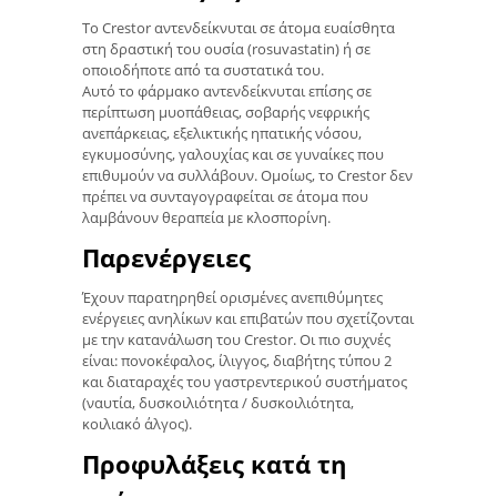
Το Crestor αντενδείκνυται σε άτομα ευαίσθητα
στη δραστική του ουσία (rosuvastatin) ή σε
οποιοδήποτε από τα συστατικά του.
Αυτό το φάρμακο αντενδείκνυται επίσης σε
περίπτωση μυοπάθειας, σοβαρής νεφρικής
ανεπάρκειας, εξελικτικής ηπατικής νόσου,
εγκυμοσύνης, γαλουχίας και σε γυναίκες που
επιθυμούν να συλλάβουν. Ομοίως, το Crestor δεν
πρέπει να συνταγογραφείται σε άτομα που
λαμβάνουν θεραπεία με κλοσπορίνη.
Παρενέργειες
Έχουν παρατηρηθεί ορισμένες ανεπιθύμητες
ενέργειες ανηλίκων και επιβατών που σχετίζονται
με την κατανάλωση του Crestor. Οι πιο συχνές
είναι: πονοκέφαλος, ίλιγγος, διαβήτης τύπου 2
και διαταραχές του γαστρεντερικού συστήματος
(ναυτία, δυσκοιλιότητα / δυσκοιλιότητα,
κοιλιακό άλγος).
Προφυλάξεις κατά τη