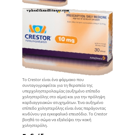
Το Crestor είναι ένα φάρμακο που
συνταγογραφείται για τη θεραπεία της
υπερχοληστερολαιμίας (αυξημένο επίπεδο
χοληστερόλης στο αίμα) και για την πρόληψη
καρδιαγγειακών ατυχημάτων. Ένα αυξημένο
επίπεδο χοληστερόλης είναι ένας παράγοντας
κινδύνου για εγκεφαλικό επεισόδιο. Το Crestor
βοηθά το σώμα να εξαλείψει την κακή
χοληστερόλη.