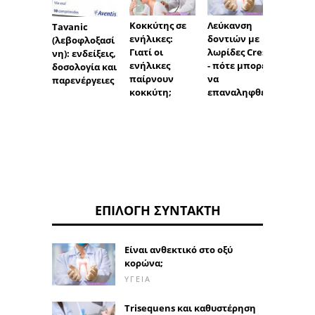
Κοκκύτης σε
Λεύκανση
Tavanic
Φωνή:
ενήλικες:
δοντιών με
(λεβοφλοξασί
μην τ
Γιατί οι
λωρίδες Crest
νη): ενδείξεις,
χάσετε
ενήλικες
- πότε μπορεί
δοσολογία και
προβ
παίρνουν
να
παρενέργειες
ν φων
κοκκύτη;
επαναληφθεί;
ΕΠΙΛΟΓΉ ΣΥΝΤΆΚΤΗ
Είναι ανθεκτικό στο οξύ
κορώνα;
ΥΓΕΊΑ
Trisequens και καθυστέρηση