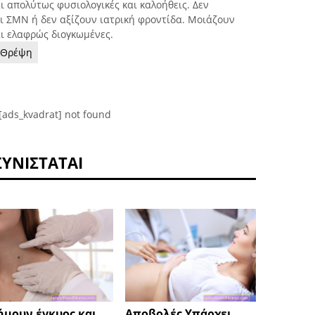
αι απολύτως φυσιολογικές και καλοήθεις. Δεν
αι ΣΜΝ ή δεν αξίζουν ιατρική φροντίδα. Μοιάζουν
αι ελαφρώς διογκωμένες.
Θρέψη
[ads_kvadrat] not found
ΣΥΝΙΣΤΆΤΑΙ
ήμουν έγκυος και
Αποβολές Υπάρχει
Κιρσο