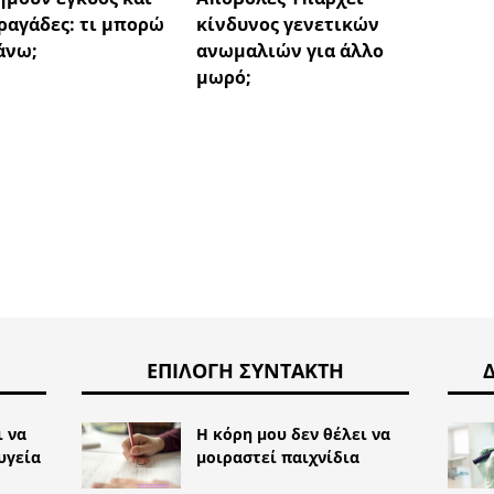
ραγάδες: τι μπορώ
κίνδυνος γενετικών
άνω;
ανωμαλιών για άλλο
μωρό;
ΕΠΙΛΟΓΉ ΣΥΝΤΆΚΤΗ
ι να
Η κόρη μου δεν θέλει να
υγεία
μοιραστεί παιχνίδια