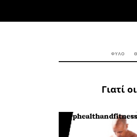
ΦΎΛΟ
Γιατί ο