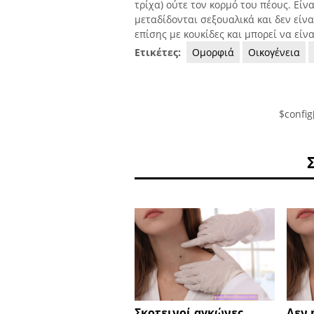
τρίχα) ούτε τον κορμό του πέους. Είν
μεταδίδονται σεξουαλικά και δεν είν
επίσης με κουκίδες και μπορεί να είν
Ετικέτες:
Ομορφιά
Οικογένεια
$config
Σκοτεινοί αγκώνες
Δεν 