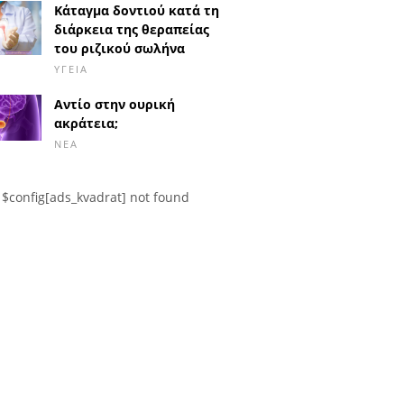
Κάταγμα δοντιού κατά τη
διάρκεια της θεραπείας
του ριζικού σωλήνα
ΥΓΕΊΑ
Αντίο στην ουρική
ακράτεια;
ΝΈΑ
$config[ads_kvadrat] not found