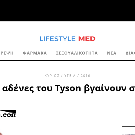
ΘΡΈΨΗ
ΦΆΡΜΑΚΑ
ΣΕΞΟΥΑΛΙΚΌΤΗΤΑ
ΝΈΑ
ΔΙΑ
ΚΎΡΙΟΣ
/
ΥΓΕΊΑ
/ 2016
ι αδένες του Tyson βγαίνουν 