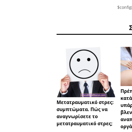
$config
Πρέπ
κατά
Μετατραυματικό στρες:
υπάρ
συμπτώματα. Πώς να
βλεν
αναγνωρίσετε το
ανα
μετατραυματικό στρες;
οργά