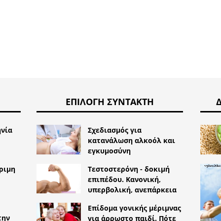
ΕΠΙΛΟΓΉ ΣΥΝΤΆΚΤΗ
ηνία
Σχεδιασμός για
κατανάλωση αλκοόλ και
εγκυμοσύνη
ώριμη
Τεστοστερόνη - δοκιμή
επιπέδου. Κανονική,
υπερβολική, ανεπάρκεια
Επίδομα γονικής μέριμνας
την
για άρρωστο παιδί. Πότε