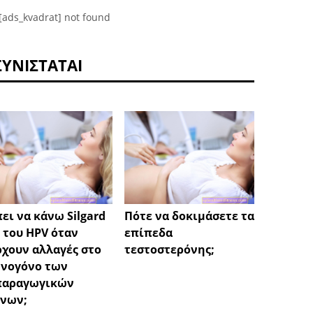
[ads_kvadrat] not found
ΣΥΝΙΣΤΆΤΑΙ
ει να κάνω Silgard
Πότε να δοκιμάσετε τα
Μυκητί
 του HPV όταν
επίπεδα
δυνατ
χουν αλλαγές στο
τεστοστερόνης;
μέσω 
νογόνο των
άρρωσ
παραγωγικών
νων;