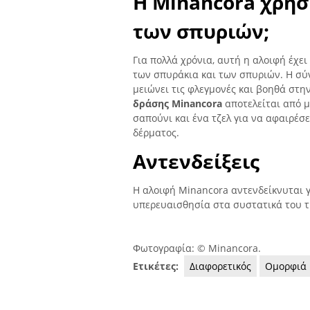
Η Minancora χρησ
των σπυριών;
Για πολλά χρόνια, αυτή η αλοιφή έχε
των σπυράκια και των σπυριών. Η σύ
μειώνει τις φλεγμονές και βοηθά σ
δράσης Minancora
αποτελείται από μ
σαπούνι και ένα τζελ για να αφαιρέσ
δέρματος.
Αντενδείξεις
Η αλοιφή Minancora αντενδείκνυται γ
υπερευαισθησία στα συστατικά του τ
Φωτογραφία: © Minancora.
Ετικέτες:
Διαφορετικός
Ομορφιά