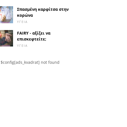
Σπασμένη καρφίτσα στην
κορώνα
ΥΓΕΊΑ
FAIRY - αξίζει να
επισκεφτείτε;
ΥΓΕΊΑ
$config[ads_kvadrat] not found