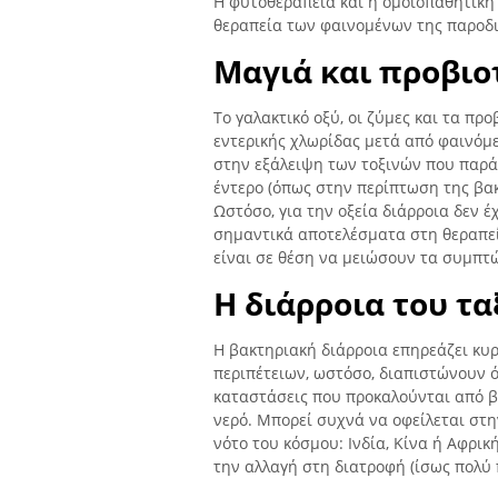
Η φυτοθεραπεία και η ομοιοπαθητική
θεραπεία των φαινομένων της παροδικ
Μαγιά και προβιοτ
Το γαλακτικό οξύ, οι ζύμες και τα πρ
εντερικής χλωρίδας μετά από φαινόμ
στην εξάλειψη των τοξινών που παρ
έντερο (όπως στην περίπτωση της βακ
Ωστόσο, για την οξεία διάρροια δεν 
σημαντικά αποτελέσματα στη θεραπεί
είναι σε θέση να μειώσουν τα συμπτ
Η διάρροια του τα
Η βακτηριακή διάρροια επηρεάζει κυ
περιπέτειων, ωστόσο, διαπιστώνουν 
καταστάσεις που προκαλούνται από β
νερό. Μπορεί συχνά να οφείλεται στη
νότο του κόσμου: Ινδία, Κίνα ή Αφρικ
την αλλαγή στη διατροφή (ίσως πολύ 