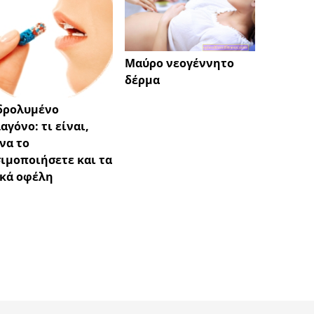
Μαύρο νεογέννητο
Απόστ
δέρμα
δρολυμένο
αγόνο: τι είναι,
να το
ιμοποιήσετε και τα
κά οφέλη