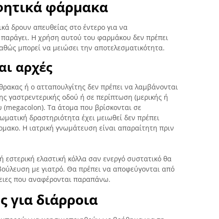
φητικά φάρμακα
κά δρουν απευθείας στο έντερο για να
 παράγει. Η χρήση αυτού του φαρμάκου δεν πρέπει
καθώς μπορεί να μειώσει την αποτελεσματικότητα.
αι αρχές
άνθρακας ή ο ατταπουλγίτης δεν πρέπει να λαμβάνονται
ης γαστρεντερικής οδού ή σε περίπτωση (μερικής ή
υ (megacolon). Τα άτομα που βρίσκονται σε
ωματική δραστηριότητα έχει μειωθεί δεν πρέπει
ρμακο. Η ιατρική γνωμάτευση είναι απαραίτητη πριν
 εστερική ελαστική κόλλα σαν ενεργό συστατικό θα
βούλευση με γιατρό. Θα πρέπει να αποφεύγονται από
νειες που αναφέρονται παραπάνω.
ς για διάρροια