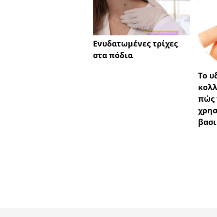
Ενυδατωμένες τρίχες
στα πόδια
Το υ
κολλ
πώς 
χρησ
βασι