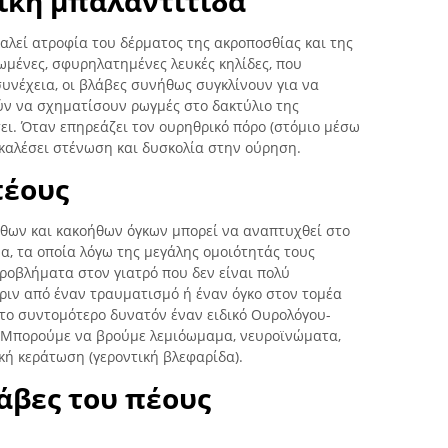
ική μπαλαντίτιδα
καλεί ατροφία του δέρματος της ακροποσθίας και της
ωμένες, σφυρηλατημένες λευκές κηλίδες, που
υνέχεια, οι βλάβες συνήθως συγκλίνουν για να
ν να σχηματίσουν ρωγμές στο δακτύλιο της
ει. Όταν επηρεάζει τον ουρηθρικό πόρο (στόμιο μέσω
οκαλέσει στένωση και δυσκολία στην ούρηση.
πέους
ήθων και κακοήθων όγκων μπορεί να αναπτυχθεί στο
να, τα οποία λόγω της μεγάλης ομοιότητάς τους
οβλήματα στον γιατρό που δεν είναι πολύ
Πριν από έναν τραυματισμό ή έναν όγκο στον τομέα
 το συντομότερο δυνατόν έναν ειδικό Ουρολόγου-
. Μπορούμε να βρούμε λεμιόωμαμα, νευροϊνώματα,
κή κεράτωση (γεροντική βλεφαρίδα).
άβες του πέους