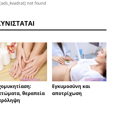
[ads_kvadrat] not found
ΣΥΝΙΣΤΆΤΑΙ
ομυκητίαση:
Εγκυμοσύνη και
Ελκώδη
τώματα, θεραπεία
αποτρίχωση
αιτίε
 πρόληψη
θεραπ