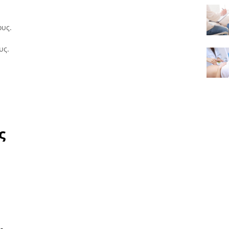
ους.
υς.
ς