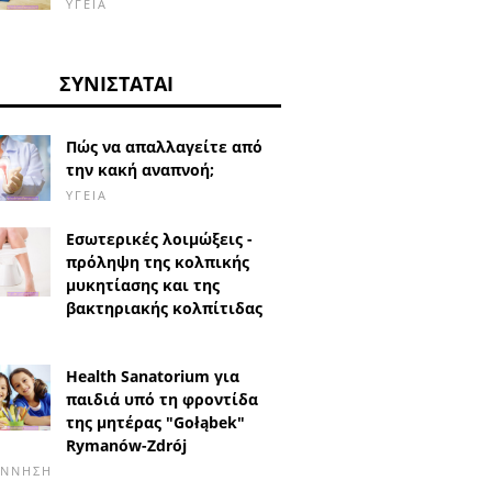
ΥΓΕΊΑ
ΣΥΝΙΣΤΆΤΑΙ
Πώς να απαλλαγείτε από
την κακή αναπνοή;
ΥΓΕΊΑ
Εσωτερικές λοιμώξεις -
πρόληψη της κολπικής
μυκητίασης και της
βακτηριακής κολπίτιδας
Health Sanatorium για
παιδιά υπό τη φροντίδα
της μητέρας "Gołąbek"
Rymanów-Zdrój
ΈΝΝΗΣΗ