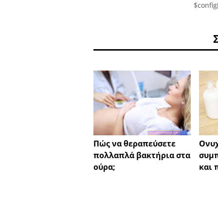
$config
Πώς να θεραπεύσετε
Ονυχ
πολλαπλά βακτήρια στα
συμπ
ούρα;
και