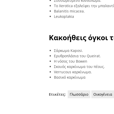
Συσσωρευμένο κονδύλωμα.
Το Xerotica εξαλείφει την μπαλαντί
Balanitis micacea.
Leukoplakia
Κακοήθεις όγκοι 
Σάρκωμα Kaposi.
Ερυθροπλάσια του Queirat.
Η νόσος του Bowen
Σκουός καρκίνωμα του πέους.
Verrucous καρκίνωμα.
Βασικό καρκίνωμα
Ετικέτες:
Γλωσσάριο
Οικογένεια