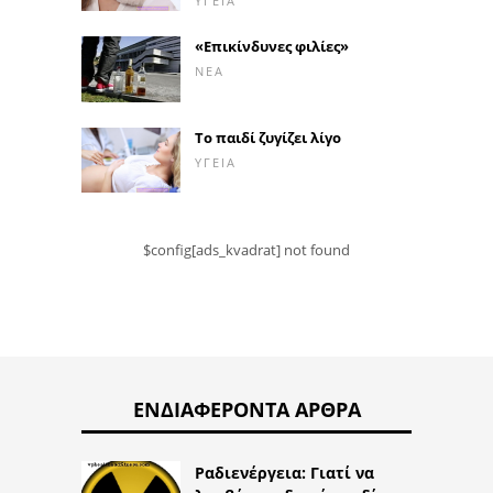
ΥΓΕΊΑ
«Επικίνδυνες φιλίες»
ΝΈΑ
Το παιδί ζυγίζει λίγο
ΥΓΕΊΑ
$config[ads_kvadrat] not found
ΕΝΔΙΑΦΈΡΟΝΤΑ ΆΡΘΡΑ
Ραδιενέργεια: Γιατί να