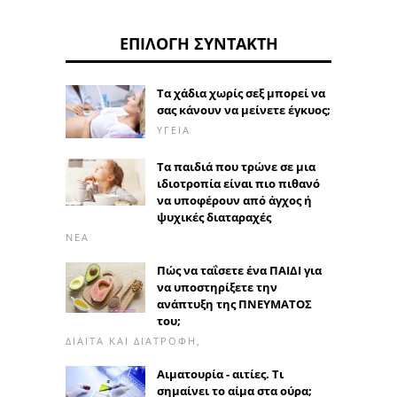
ΕΠΙΛΟΓΉ ΣΥΝΤΆΚΤΗ
Τα χάδια χωρίς σεξ μπορεί να
σας κάνουν να μείνετε έγκυος;
ΥΓΕΊΑ
Τα παιδιά που τρώνε σε μια
ιδιοτροπία είναι πιο πιθανό
να υποφέρουν από άγχος ή
ψυχικές διαταραχές
ΝΈΑ
Πώς να ταΐσετε ένα ΠΑΙΔΙ για
να υποστηρίξετε την
ανάπτυξη της ΠΝΕΥΜΑΤΟΣ
του;
ΔΊΑΙΤΑ ΚΑΙ ΔΙΑΤΡΟΦΉ,
Αιματουρία - αιτίες. Τι
σημαίνει το αίμα στα ούρα;