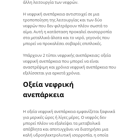
άλλη λειτουργία των νεφρών.
Η νεφρική ανεπάρκεια αντιστοιχεί σε μια
τροποποίηση της λειτουργίας και των δύο
νεφρών που δεν φιλτράρουν πλέον σωστά το
αίμα. Αυτή η κατάσταση προκαλεί ανισορροπία
στα μεταλλικά άλατα και το νερό, γεγονός που
μπορεί να προκαλέσει σοβαρές επιπλοκές.
Υπάρχουν 2 τύποι νεφρικής ανεπάρκειας: οξεία
νεφρική ανεπάρκεια που μπορεί να είναι
αναστρέψιμη και χρόνια νεφρική ανεπάρκεια που
εξελίσσεται για αρκετά χρόνια.
Οξεία νεφρική
ανεπάρκεια
Η οξεία νεφρική ανεπάρκεια εμφανίζεται ξαφνικά
για μερικές ώρες ή λίγες μέρες. Ο νεφρός δεν
μπορεί πλέον να εξαλείψει τα μεταβολικά
απόβλητα και αποτυγχάνει να διατηρήσει μια
καλή υδροηλεκτρολυτική ισορροπία, η οποία