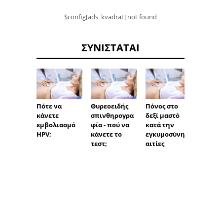
$config[ads_kvadrat] not found
ΣΥΝΙΣΤΆΤΑΙ
Πότε να
Θυρεοειδής
Πόνος στο
Πόνος
κάνετε
σπινθηρογρα
δεξί μαστό
δόντι
εμβολιασμό
φία - πού να
κατά την
αντίθ
HPV;
κάνετε το
εγκυμοσύνη:
πλευρ
τεστ;
αιτίες
το
αποσυ
ένο δό