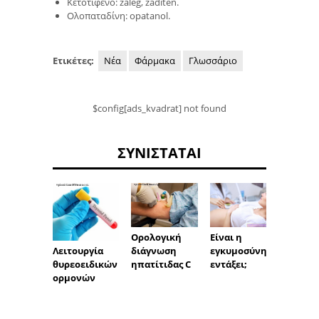
Κετοτιφένο: zaleg, zaditen.
Ολοπαταδίνη: opatanol.
Ετικέτες:
Νέα
Φάρμακα
Γλωσσάριο
$config[ads_kvadrat] not found
ΣΥΝΙΣΤΆΤΑΙ
Δωρεά
Είναι η
Ορολογική
οργάν
εγκυμοσύνη
διάγνωση
Λειτουργία
εντάξει;
ηπατίτιδας C
θυρεοειδικών
ορμονών