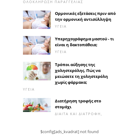
ΟΛΟΚΛΉΡΩΣΗ ΠΑΡΑΓΓΕΛΊΑΣ
Ορμονικές εξετάσεις πριν από
την ορμονική αντισύλληψη
ΥΓΕΊΑ
Υπερηχογράφημα μαστού - τι
είναι η δακτοπάθεια;
ΥΓΕΊΑ
Τρόποι αύξησης της
χοληστερόλης. Πώς να
μειώσετε τη χοληστερόλη
χωρίς φάρμακα;
ΥΓΕΊΑ
Διατήρηση τροφής στο
στομάχι
ΔΊΑΙΤΑ ΚΑΙ ΔΙΑΤΡΟΦΉ,
$config[ads_kvadrat] not found