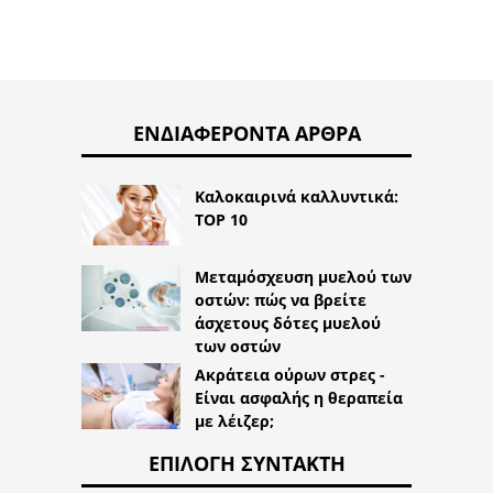
ΕΝΔΙΑΦΈΡΟΝΤΑ ΆΡΘΡΑ
Καλοκαιρινά καλλυντικά:
TOP 10
Μεταμόσχευση μυελού των
οστών: πώς να βρείτε
άσχετους δότες μυελού
των οστών
Ακράτεια ούρων στρες -
Είναι ασφαλής η θεραπεία
με λέιζερ;
ΕΠΙΛΟΓΉ ΣΥΝΤΆΚΤΗ